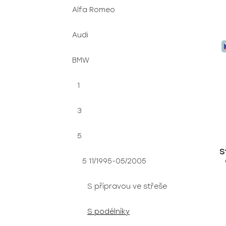
Alfa Romeo
Audi
BMW
1
3
5
S
5 11/1995-05/2005
S přípravou ve střeše
S podélníky