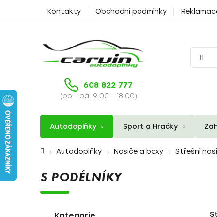
Přejít
Kontakty
Obchodní podmínky
Reklamac
na
obsah
608 822 777
(po - pá: 9:00 - 18:00)
Autodoplňky
Sport a Hračky
Zah
Domů
Autodoplňky
Nosiče a boxy
Střešní nos
S PODÉLNÍKY
P
K
Přeskočit
S
a