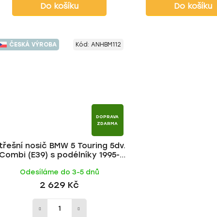
Do košíku
Do košíku
ČESKÁ VÝROBA
Kód:
ANHBM112
DOPRAVA
ZDARMA
třešní nosič BMW 5 Touring 5dv.
Combi (E39) s podélníky 1995-
2004, ALU tyč | HAKR
Odesíláme do 3-5 dnů
2 629 Kč