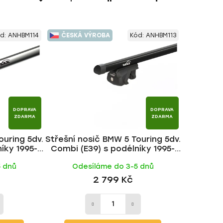
a
z
e
d:
ANHBM114
ČESKÁ VÝROBA
Kód:
ANHBM113
n
í
p
r
o
d
DOPRAVA
DOPRAVA
u
ZDARMA
ZDARMA
k
ouring 5dv.
Střešní nosič BMW 5 Touring 5dv.
t
íky 1995-
Combi (E39) s podélníky 1995-
ů
č | HAKR
2004, ALU BLACK tyč | HAKR
5 dnů
Odesíláme do 3-5 dnů
2 799 Kč