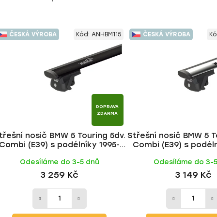
ČESKÁ VÝROBA
Kód:
ANHBM115
ČESKÁ VÝROBA
Kó
DOPRAVA
ZDARMA
třešní nosič BMW 5 Touring 5dv.
Střešní nosič BMW 5 T
Combi (E39) s podélníky 1995-
Combi (E39) s podéln
2004, WING BLACK tyč | HAKR
2004, WING ALU ty
Odesíláme do 3-5 dnů
Odesíláme do 3-
3 259 Kč
3 149 Kč