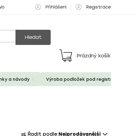
Přihlášení
Registrace
 Volné pozice
Hledat
Prázdný košík
Nákupní
košík
ánky a návody
Výroba podložek pod registrační znač
Ř
Řadit podle:
Nejprodávanější