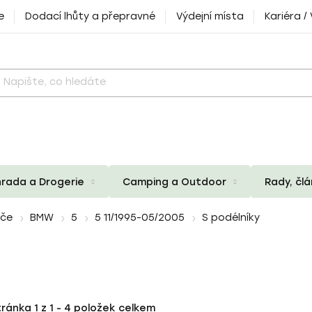
e
Dodací lhůty a přepravné
Výdejní místa
Kariéra /
rada a Drogerie
Camping a Outdoor
Rady, čl
iče
BMW
5
5 11/1995-05/2005
S podélníky
tránka
1
z
1
-
4
položek celkem