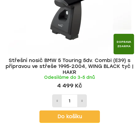
r
d
o
u
d
k
u
t
k
ů
t
DOPRAVA
ZDARMA
ů
Střešní nosič BMW 5 Touring 5dv. Combi (E39) s
přípravou ve střeše 1995-2004, WING BLACK tyč |
HAKR
Odesíláme do 3-5 dnů
4 499 Kč
Do košíku