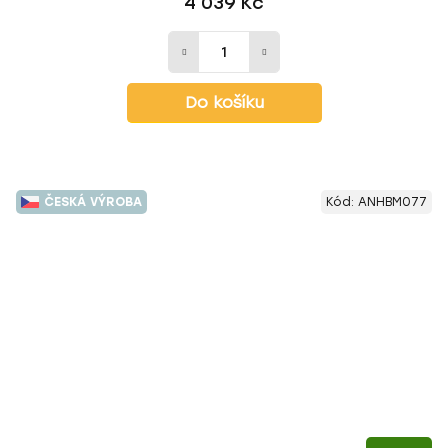
4 039 Kč
Do košíku
ČESKÁ VÝROBA
Kód:
ANHBM077