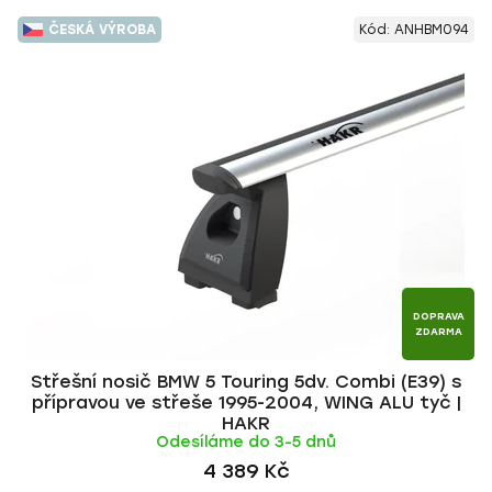
ČESKÁ VÝROBA
Kód:
ANHBM094
DOPRAVA
ZDARMA
Střešní nosič BMW 5 Touring 5dv. Combi (E39) s
přípravou ve střeše 1995-2004, WING ALU tyč |
HAKR
Odesíláme do 3-5 dnů
4 389 Kč