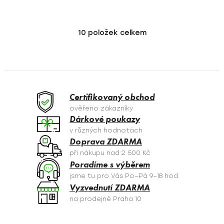
10
položek celkem
O
v
l
á
d
a
Certifikovaný obchod
c
ověřeno zákazníky
í
Dárkové poukazy
p
v různých hodnotách
r
Doprava ZDARMA
v
při nákupu nad 2 500 Kč
k
Poradíme s výběrem
y
jsme tu pro Vás Po–Pá 9–18 hod.
v
Vyzvednutí ZDARMA
ý
na prodejně Praha 10
p
i