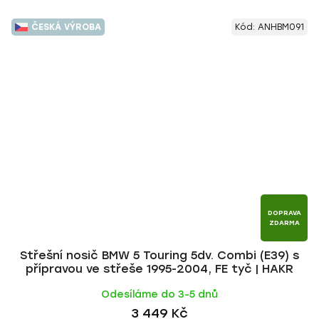
ČESKÁ VÝROBA
Kód:
ANHBM091
DOPRAVA
ZDARMA
Střešní nosič BMW 5 Touring 5dv. Combi (E39) s
přípravou ve střeše 1995-2004, FE tyč | HAKR
Odesíláme do 3-5 dnů
3 449 Kč