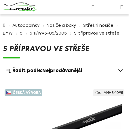
Nákupn
Přejít
Hledat
Přihlášení
na
košík
obsah
Domů
Autodoplňky
Nosiče a boxy
Střešní nosiče
BMW
5
5 11/1995-05/2005
S přípravou ve střeše
S PŘÍPRAVOU VE STŘEŠE
Ř
Řadit podle:
Nejprodávanější
a
z
V
e
ČESKÁ VÝROBA
Kód:
ANHBM095
ý
n
p
í
i
p
s
r
p
o