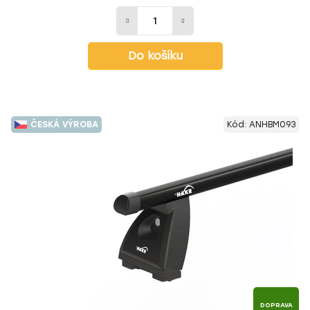
Do košíku
ČESKÁ VÝROBA
Kód:
ANHBM093
DOPRAVA