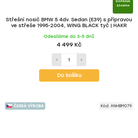
DOPRAVA
ZDARMA
Střešní nosič BMW 5 4dv. Sedan (E39) s přípravou
ve střeše 1995-2004, WING BLACK tyč | HAKR
Odesíláme do 3-5 dnů
4 499 Kč
Do košíku
ČESKÁ VÝROBA
Kód:
ANHBM079