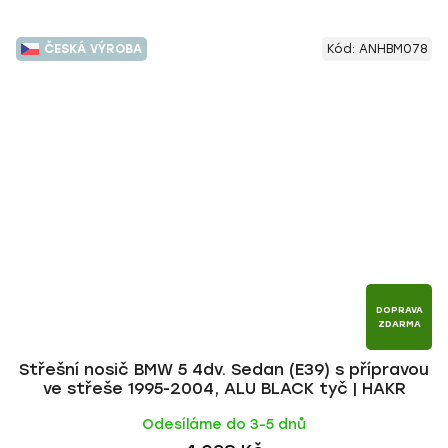
ČESKÁ VÝROBA
Kód:
ANHBM078
DOPRAVA
ZDARMA
Střešní nosič BMW 5 4dv. Sedan (E39) s přípravou
ve střeše 1995-2004, ALU BLACK tyč | HAKR
Odesíláme do 3-5 dnů