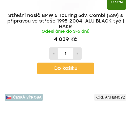
ZDARMA
Střešní nosič BMW 5 Touring 5dv. Combi (E39) s
přípravou ve střeše 1995-2004, ALU BLACK tyč |
HAKR
Odesíláme do 3-5 dnů
4 039 Kč
Do košíku
ČESKÁ VÝROBA
Kód:
ANHBM092