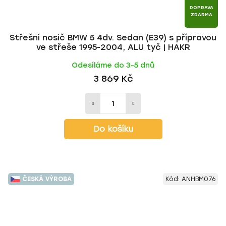
DOPRAVA
ZDARMA
Střešní nosič BMW 5 4dv. Sedan (E39) s přípravou
ve střeše 1995-2004, ALU tyč | HAKR
Odesíláme do 3-5 dnů
3 869 Kč
Do košíku
ČESKÁ VÝROBA
Kód:
ANHBM076