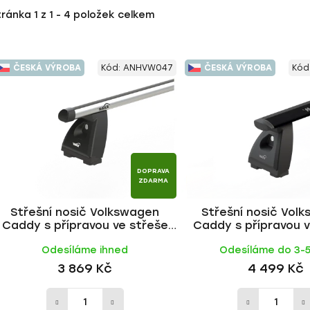
tránka
1
z
1
-
4
položek celkem
ČESKÁ VÝROBA
Kód:
ANHVW047
ČESKÁ VÝROBA
Kód
DOPRAVA
ZDARMA
Střešní nosič Volkswagen
Střešní nosič Vol
Caddy s přípravou ve střeše
Caddy s přípravou v
2015-, ALU tyč | HAKR
2015-, WING BLACK t
Odesíláme ihned
Odesíláme do 3-
3 869 Kč
4 499 Kč