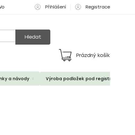
Přihlášení
Registrace
 Volné pozice
Hledat
Prázdný košík
Nákupní
košík
ánky a návody
Výroba podložek pod registrační znač