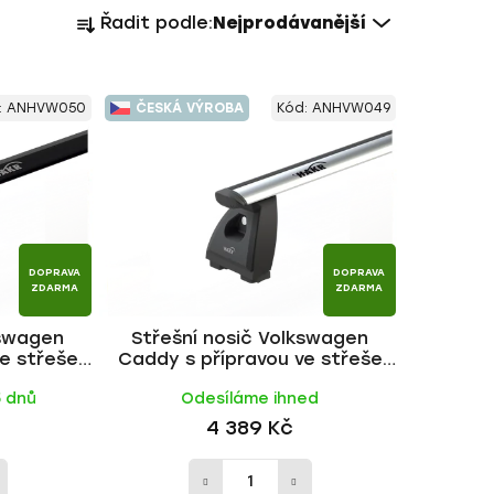
Ř
Řadit podle:
Nejprodávanější
a
z
e
:
ANHVW050
ČESKÁ VÝROBA
Kód:
ANHVW049
n
í
p
r
o
d
DOPRAVA
DOPRAVA
u
ZDARMA
ZDARMA
k
kswagen
Střešní nosič Volkswagen
t
e střeše
Caddy s přípravou ve střeše
ů
yč | HAKR
2015-, WING ALU tyč | HAKR
5 dnů
Odesíláme ihned
4 389 Kč