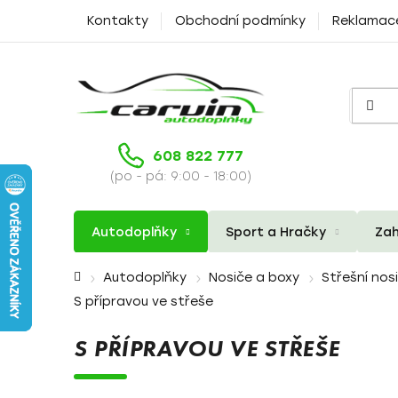
Přejít
Kontakty
Obchodní podmínky
Reklamac
na
obsah
608 822 777
(po - pá: 9:00 - 18:00)
Autodoplňky
Sport a Hračky
Zah
Domů
Autodoplňky
Nosiče a boxy
Střešní nos
S přípravou ve střeše
S PŘÍPRAVOU VE STŘEŠE