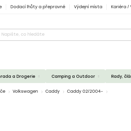
e
Dodací lhůty a přepravné
Výdejní místa
Kariéra /
rada a Drogerie
Camping a Outdoor
Rady, čl
iče
Volkswagen
Caddy
Caddy 02/2004-