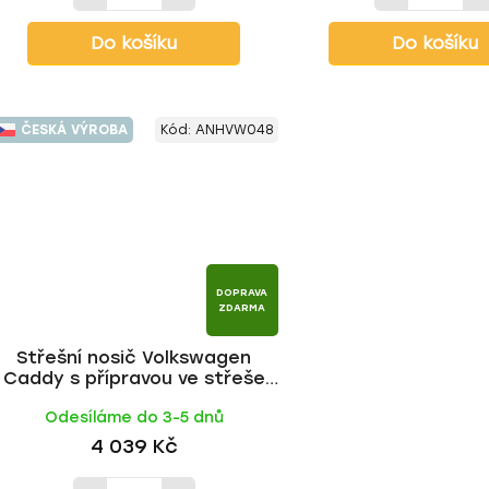
Do košíku
Do košíku
ČESKÁ VÝROBA
Kód:
ANHVW048
DOPRAVA
ZDARMA
Střešní nosič Volkswagen
Caddy s přípravou ve střeše
2015-, ALU BLACK tyč | HAKR
Odesíláme do 3-5 dnů
4 039 Kč