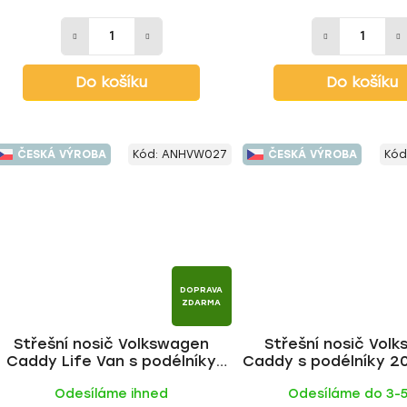
Do košíku
Do košíku
ČESKÁ VÝROBA
Kód:
ANHVW027
ČESKÁ VÝROBA
Kód
DOPRAVA
ZDARMA
Střešní nosič Volkswagen
Střešní nosič Vol
Caddy Life Van s podélníky
Caddy s podélníky 2
2004-2015, ALU tyč | HAKR
BLACK tyč | H
Odesíláme ihned
Odesíláme do 3-