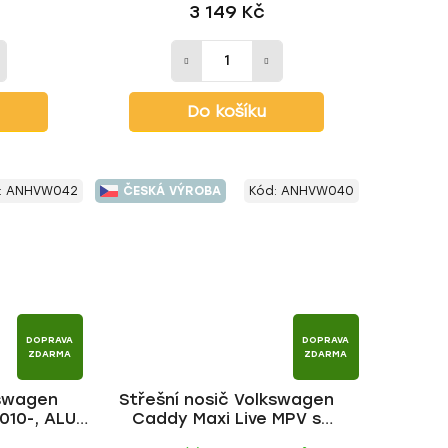
3 149 Kč
Do košíku
:
ANHVW042
ČESKÁ VÝROBA
Kód:
ANHVW040
DOPRAVA
DOPRAVA
ZDARMA
ZDARMA
kswagen
Střešní nosič Volkswagen
010-, ALU
Caddy Maxi Live MPV s
podélníky 2008-2015, WING