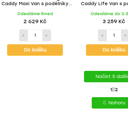
Caddy Maxi Van s podélníky
Caddy Life Van s p
2008-2015, ALU tyč | HAKR
2004-2015, WING BL
Odesíláme ihned
Odesíláme do 3-
HAKR
2 629 Kč
3 259 Kč
Do košíku
Do košíku
Načíst 5 dalš
S
1
2
O
T
v
Nahoru
l
R
á
Á
d
a
N