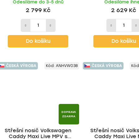
Odesíláme do 3-5 dnů
Odesíláme ihn
2 799 Kč
2 629 Kč
Do košíku
Do košíku
ČESKÁ VÝROBA
Kód:
ANHVW038
ČESKÁ VÝROBA
Kód
DOPRAVA
ZDARMA
Střešní nosič Volkswagen
Střešní nosič Vol
Caddy Maxi Live MPV s
Caddy Maxi Live