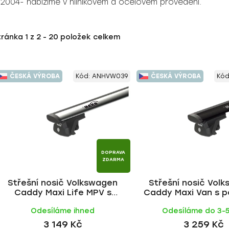
2004- nabízíme v hliníkovém a ocelovém provedení.
tránka
1
z
2
-
20
položek celkem
ČESKÁ VÝROBA
Kód:
ANHVW039
ČESKÁ VÝROBA
Kód
DOPRAVA
ZDARMA
Střešní nosič Volkswagen
Střešní nosič Vol
Caddy Maxi Life MPV s
Caddy Maxi Van s p
odélníky 2008-2015, WING ALU
2008-2015, WING BL
Odesíláme ihned
Odesíláme do 3-
tyč | HAKR
HAKR
3 149 Kč
3 259 Kč