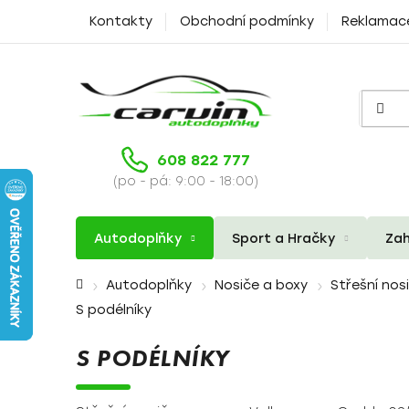
Přejít
Kontakty
Obchodní podmínky
Reklamac
na
obsah
608 822 777
(po - pá: 9:00 - 18:00)
Autodoplňky
Sport a Hračky
Zah
Domů
Autodoplňky
Nosiče a boxy
Střešní nos
S podélníky
S PODÉLNÍKY