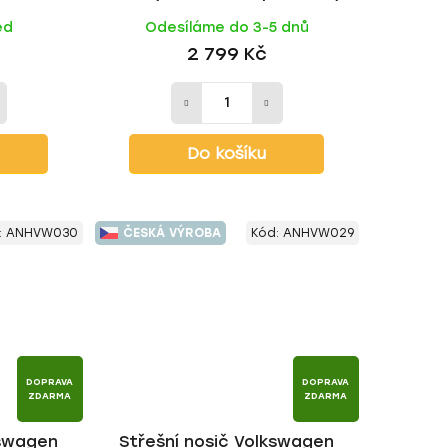
 ALU tyč |
2008-2015, ALU BLACK tyč |
ed
Odesíláme do 3-5 dnů
HAKR
2 799 Kč
Do košíku
:
ANHVW030
ČESKÁ VÝROBA
Kód:
ANHVW029
DOPRAVA
DOPRAVA
ZDARMA
ZDARMA
kswagen
Střešní nosič Volkswagen