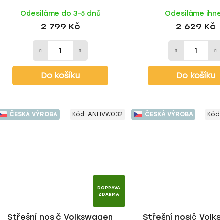
odélníky 2008-2015, ALU BLACK
podélníky 2008-2015,
Odesíláme do 3-5 dnů
Odesíláme ihn
tyč | HAKR
HAKR
2 799 Kč
2 629 Kč
Do košíku
Do košíku
ČESKÁ VÝROBA
Kód:
ANHVW032
ČESKÁ VÝROBA
Kód
DOPRAVA
ZDARMA
Střešní nosič Volkswagen
Střešní nosič Vol