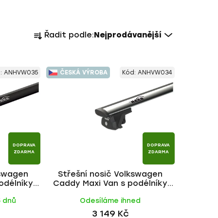
Ř
Řadit podle:
Nejprodávanější
a
z
e
:
ANHVW035
ČESKÁ VÝROBA
Kód:
ANHVW034
n
í
p
r
o
d
DOPRAVA
DOPRAVA
u
ZDARMA
ZDARMA
k
kswagen
Střešní nosič Volkswagen
t
odélníky
Caddy Maxi Van s podélníky
ů
ACK tyč |
2008-2015, WING ALU tyč | HAKR
5 dnů
Odesíláme ihned
3 149 Kč