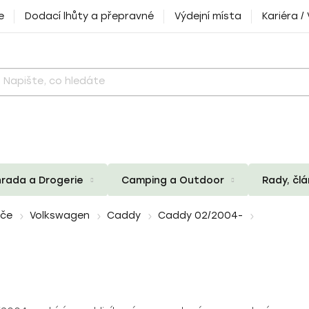
e
Dodací lhůty a přepravné
Výdejní místa
Kariéra /
rada a Drogerie
Camping a Outdoor
Rady, čl
iče
Volkswagen
Caddy
Caddy 02/2004-