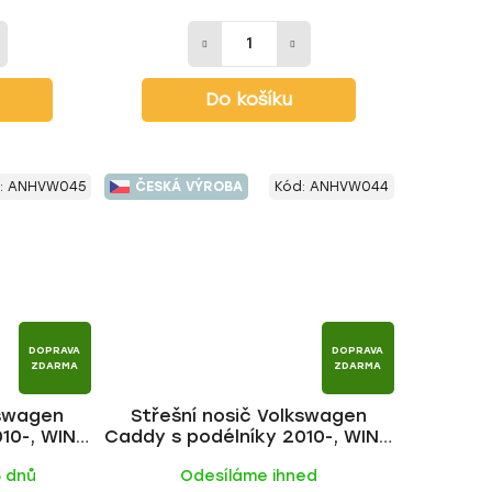
Do košíku
:
ANHVW045
ČESKÁ VÝROBA
Kód:
ANHVW044
DOPRAVA
DOPRAVA
ZDARMA
ZDARMA
kswagen
Střešní nosič Volkswagen
010-, WING
Caddy s podélníky 2010-, WING
AKR
ALU tyč | HAKR
5 dnů
Odesíláme ihned