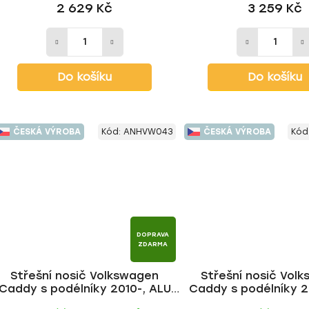
2 629 Kč
3 259 Kč
Do košíku
Do košíku
ČESKÁ VÝROBA
Kód:
ANHVW043
ČESKÁ VÝROBA
Kód
DOPRAVA
ZDARMA
Střešní nosič Volkswagen
Střešní nosič Vol
Caddy s podélníky 2010-, ALU
Caddy s podélníky 2
BLACK tyč | HAKR
tyč | HAKR