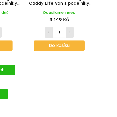
odélníky
Caddy Life Van s podélníky
ACK tyč |
2004-2015, WING ALU tyč | HAKR
5 dnů
Odesíláme ihned
3 149 Kč
Do košíku
ích