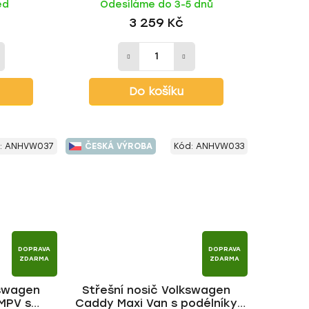
ed
Odesíláme do 3-5 dnů
BLACK tyč | HAKR
3 259 Kč
Do košíku
:
ANHVW037
ČESKÁ VÝROBA
Kód:
ANHVW033
DOPRAVA
DOPRAVA
ZDARMA
ZDARMA
kswagen
Střešní nosič Volkswagen
 MPV s
Caddy Maxi Van s podélníky