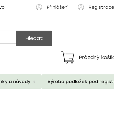
Přihlášení
Registrace
 Volné pozice
Hledat
Prázdný košík
Nákupní
košík
ánky a návody
Výroba podložek pod registrační znač