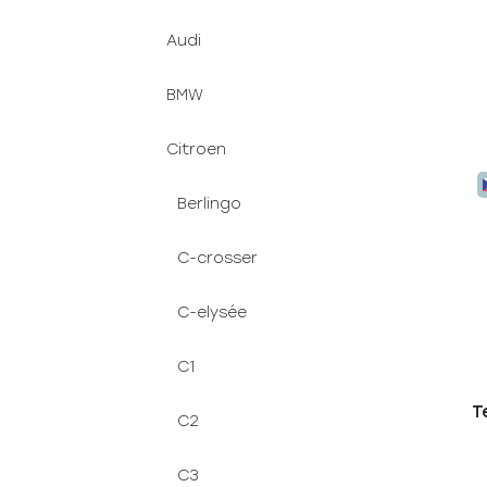
Audi
BMW
Citroen
Berlingo
C-crosser
C-elysée
C1
T
C2
C3