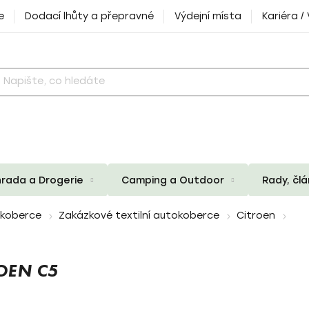
e
Dodací lhůty a přepravné
Výdejní místa
Kariéra /
rada a Drogerie
Camping a Outdoor
Rady, čl
okoberce
Zakázkové textilní autokoberce
Citroen
OEN C5