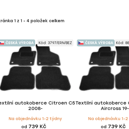
tránka
1
z
1
-
4
položek celkem
ČESKÁ VÝROBA
Kód:
3797/ERN/BEZ
ČESKÁ VÝROBA
Kód:
8
extilní autokoberce Citroen C5
Textilní autokoberce 
2008-
Aircross 19-
Na objednávku 1-2 týdny
Na objednávku 1-2
739 Kč
739 Kč
od
od