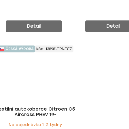
Detail
Detail
ČESKÁ VÝROBA
Kód:
138981/ERN/BEZ
extilní autokoberce Citroen C5
Aircross PHEV 19-
Na objednávku 1-2 týdny