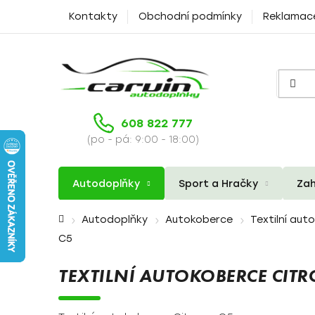
Přejít
Kontakty
Obchodní podmínky
Reklamac
na
obsah
608 822 777
(po - pá: 9:00 - 18:00)
Autodoplňky
Sport a Hračky
Zah
Domů
Autodoplňky
Autokoberce
Textilní aut
C5
TEXTILNÍ AUTOKOBERCE CITR