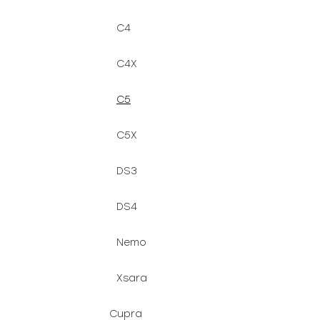
C4
C4X
C5
C5X
DS3
DS4
Nemo
Xsara
Cupra