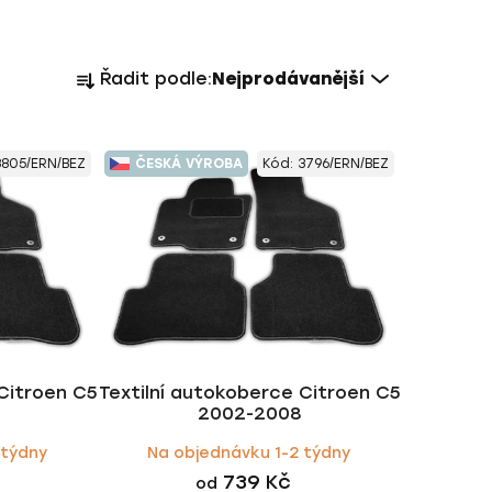
Ř
Řadit podle:
Nejprodávanější
a
z
e
8805/ERN/BEZ
ČESKÁ VÝROBA
Kód:
3796/ERN/BEZ
n
í
p
r
o
d
u
k
Citroen C5
Textilní autokoberce Citroen C5
t
2002-2008
ů
 týdny
Na objednávku 1-2 týdny
739 Kč
od