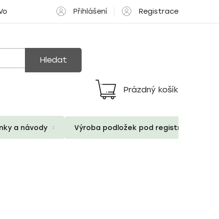
Přihlášení
Registrace
 Volné pozice
Hledat
Prázdný košík
Nákupní
košík
ánky a návody
Výroba podložek pod registrační znač