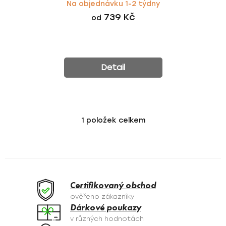
Na objednávku 1-2 týdny
739 Kč
od
Detail
1
položek celkem
O
v
l
á
d
a
Certifikovaný obchod
c
ověřeno zákazníky
í
Dárkové poukazy
p
v různých hodnotách
r