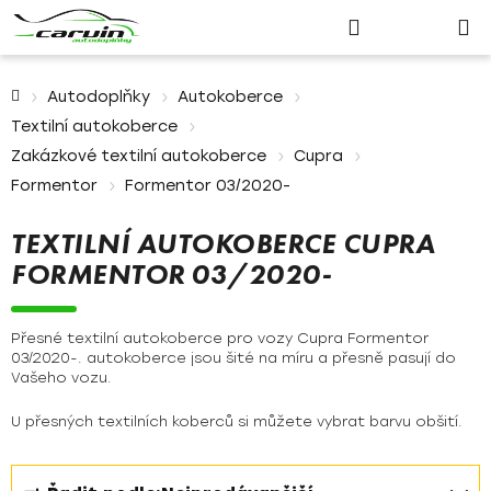
Nákupn
Přejít
Hledat
Přihlášení
na
košík
obsah
Domů
Autodoplňky
Autokoberce
Textilní autokoberce
Zakázkové textilní autokoberce
Cupra
Formentor
Formentor 03/2020-
TEXTILNÍ AUTOKOBERCE CUPRA
FORMENTOR 03/2020-
Přesné textilní autokoberce pro vozy Cupra Formentor
03/2020-. autokoberce jsou šité na míru a přesně pasují do
Vašeho vozu.
U přesných textilních koberců si můžete vybrat barvu obšití.
Ř