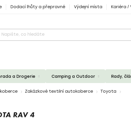
e
Dodací lhůty a přepravné
Výdejní místa
Kariéra /
rada a Drogerie
Camping a Outdoor
Rady, čl
okoberce
Zakázkové textilní autokoberce
Toyota
OTA RAV 4