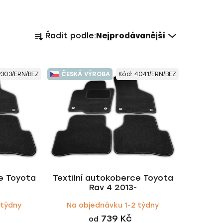
Ř
Řadit podle:
Nejprodávanější
a
z
e
9303/ERN/BEZ
ČESKÁ VÝROBA
Kód:
4041/ERN/BEZ
n
í
p
r
o
d
u
k
ce Toyota
Textilní autokoberce Toyota
t
Rav 4 2013-
ů
 týdny
Na objednávku 1-2 týdny
739 Kč
od