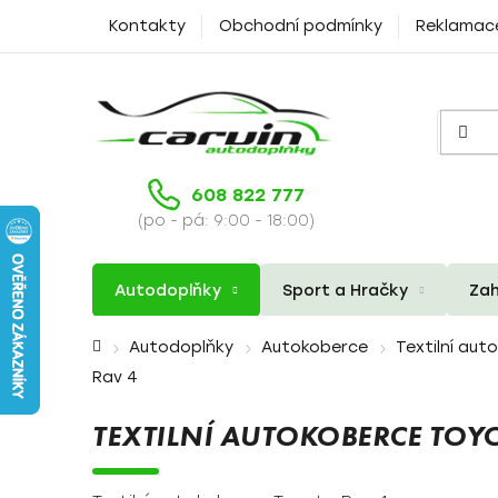
Přejít
Kontakty
Obchodní podmínky
Reklamac
na
obsah
608 822 777
(po - pá: 9:00 - 18:00)
Autodoplňky
Sport a Hračky
Zah
Domů
Autodoplňky
Autokoberce
Textilní aut
Rav 4
TEXTILNÍ AUTOKOBERCE TOY