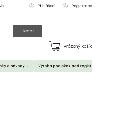
Přihlášení
Registrace
 Volné pozice
Hledat
Prázdný košík
Nákupní
košík
ánky a návody
Výroba podložek pod registrační znač