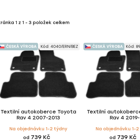
tránka
1
z
1
-
3
položek celkem
ČESKÁ VÝROBA
Kód:
4040/ERN/BEZ
ČESKÁ VÝROBA
Kód:
8
Textilní autokoberce Toyota
Textilní autokober
Rav 4 2007-2013
Rav 4 2019-
Na objednávku 1-2 týdny
Na objednávku 1-2
739 Kč
739 Kč
od
od