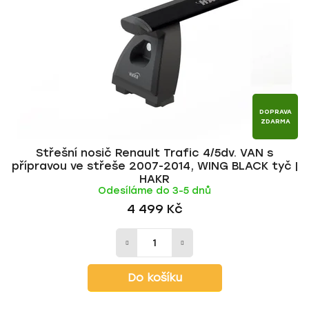
p
o
r
d
o
u
d
k
u
t
k
ů
t
DOPRAVA
ZDARMA
ů
Střešní nosič Renault Trafic 4/5dv. VAN s
přípravou ve střeše 2007-2014, WING BLACK tyč |
HAKR
Odesíláme do 3-5 dnů
4 499 Kč
Do košíku