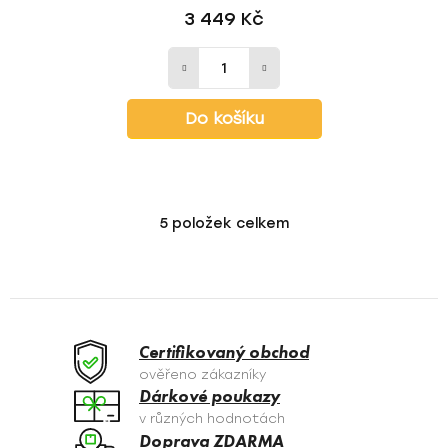
3 449 Kč
Do košíku
5
položek celkem
O
v
l
á
d
a
Certifikovaný obchod
c
ověřeno zákazníky
í
Dárkové poukazy
p
v různých hodnotách
r
Doprava ZDARMA