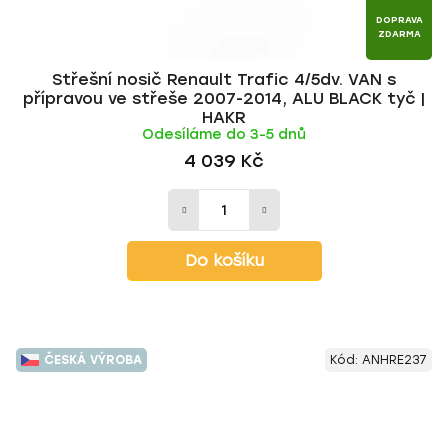
DOPRAVA
ZDARMA
Střešní nosič Renault Trafic 4/5dv. VAN s
přípravou ve střeše 2007-2014, ALU BLACK tyč |
HAKR
Odesíláme do 3-5 dnů
4 039 Kč
Do košíku
ČESKÁ VÝROBA
Kód:
ANHRE237