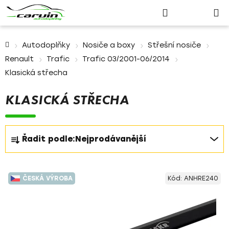
Nákupn
Přejít
Hledat
Přihlášení
na
košík
obsah
Domů
Autodoplňky
Nosiče a boxy
Střešní nosiče
Renault
Trafic
Trafic 03/2001-06/2014
Klasická střecha
KLASICKÁ STŘECHA
Ř
Řadit podle:
Nejprodávanější
a
z
V
e
ČESKÁ VÝROBA
Kód:
ANHRE240
ý
n
p
í
i
p
s
r