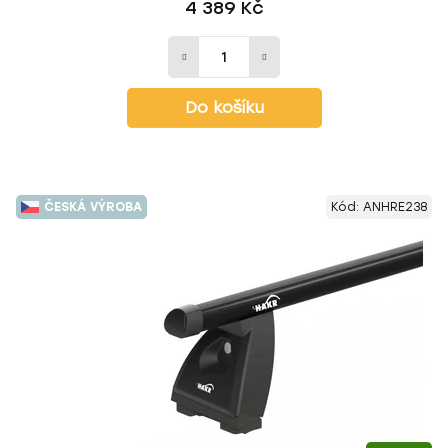
4 389 Kč
Do košíku
ČESKÁ VÝROBA
Kód:
ANHRE238