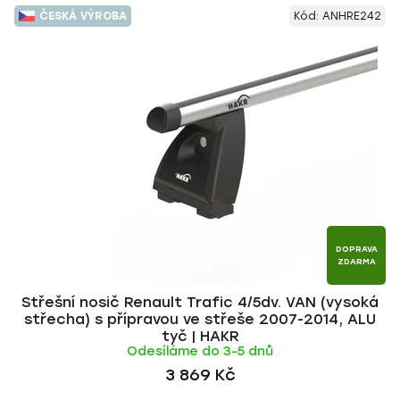
V
e
ČESKÁ VÝROBA
Kód:
ANHRE242
ý
n
p
í
i
p
s
r
p
o
r
d
o
u
d
k
u
t
k
ů
t
DOPRAVA
ZDARMA
ů
Střešní nosič Renault Trafic 4/5dv. VAN (vysoká
střecha) s přípravou ve střeše 2007-2014, ALU
tyč | HAKR
Odesíláme do 3-5 dnů
3 869 Kč