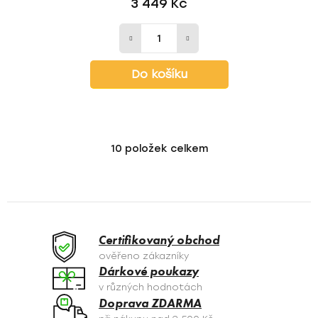
3 449 Kč
Do košíku
10
položek celkem
O
v
l
á
d
a
Certifikovaný obchod
c
ověřeno zákazníky
í
Dárkové poukazy
p
v různých hodnotách
r
Doprava ZDARMA
v