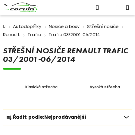
Nákupn
Přejít
Hledat
Přihlášení
na
košík
obsah
Domů
Autodoplňky
Nosiče a boxy
Střešní nosiče
Renault
Trafic
Trafic 03/2001-06/2014
STŘEŠNÍ NOSIČE RENAULT TRAFIC
03/2001-06/2014
Klasická střecha
Vysoká střecha
Ř
Řadit podle:
Nejprodávanější
a
z