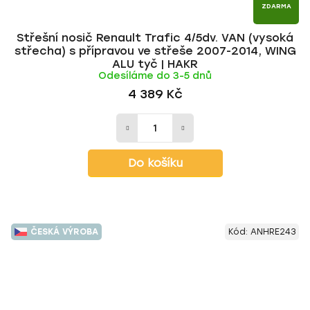
ZDARMA
Střešní nosič Renault Trafic 4/5dv. VAN (vysoká
střecha) s přípravou ve střeše 2007-2014, WING
ALU tyč | HAKR
Odesíláme do 3-5 dnů
4 389 Kč
Do košíku
ČESKÁ VÝROBA
Kód:
ANHRE243