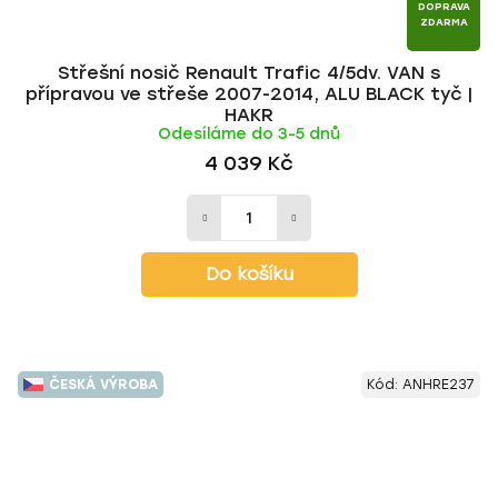
DOPRAVA
ZDARMA
Střešní nosič Renault Trafic 4/5dv. VAN s
přípravou ve střeše 2007-2014, ALU BLACK tyč |
HAKR
Odesíláme do 3-5 dnů
4 039 Kč
Do košíku
ČESKÁ VÝROBA
Kód:
ANHRE237