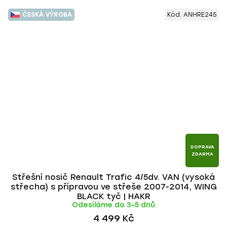
ČESKÁ VÝROBA
Kód:
ANHRE245
DOPRAVA
ZDARMA
Střešní nosič Renault Trafic 4/5dv. VAN (vysoká
střecha) s přípravou ve střeše 2007-2014, WING
BLACK tyč | HAKR
Odesíláme do 3-5 dnů
4 499 Kč