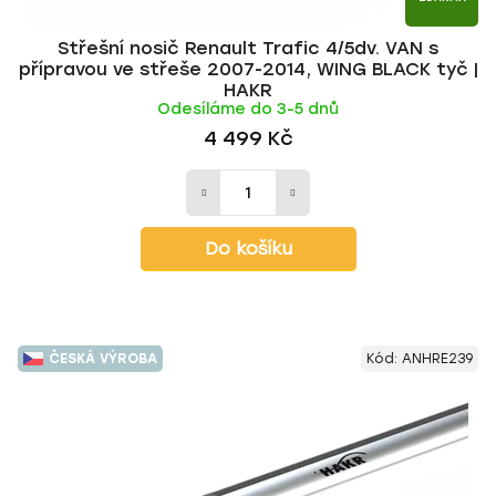
Střešní nosič Renault Trafic 4/5dv. VAN s
přípravou ve střeše 2007-2014, WING BLACK tyč |
HAKR
Odesíláme do 3-5 dnů
4 499 Kč
Do košíku
ČESKÁ VÝROBA
Kód:
ANHRE239