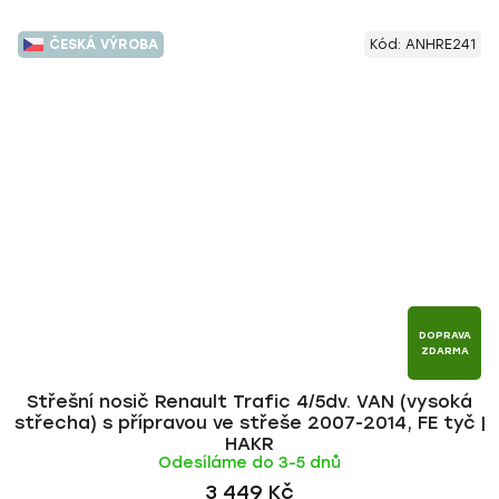
ČESKÁ VÝROBA
Kód:
ANHRE241
DOPRAVA
ZDARMA
Střešní nosič Renault Trafic 4/5dv. VAN (vysoká
střecha) s přípravou ve střeše 2007-2014, FE tyč |
HAKR
Odesíláme do 3-5 dnů
3 449 Kč