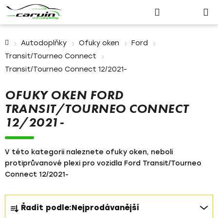
Nákupn
Přejít
Hledat
Přihlášení
na
košík
obsah
Domů
Autodoplňky
Ofuky oken
Ford
Transit/Tourneo Connect
Transit/Tourneo Connect 12/2021-
OFUKY OKEN FORD
TRANSIT/TOURNEO CONNECT
12/2021-
V této kategorii naleznete ofuky oken, neboli
protiprůvanové plexi pro vozidla Ford Transit/Tourneo
Connect 12/2021-
Ř
Řadit podle:
Nejprodávanější
a