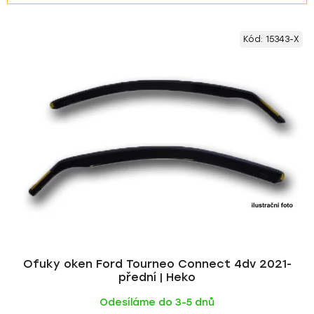
z
V
e
Kód:
15343-X
ý
n
p
í
i
p
s
r
p
o
r
d
o
u
d
k
u
t
k
ů
t
ů
Ofuky oken Ford Tourneo Connect 4dv 2021-
přední | Heko
Odesíláme do 3-5 dnů