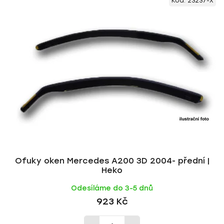
Kód:
23237-X
ý
n
p
í
i
p
s
r
p
o
r
d
o
u
d
k
u
t
k
ů
t
ů
Ofuky oken Mercedes A200 3D 2004- přední |
Heko
Odesíláme do 3-5 dnů
923 Kč