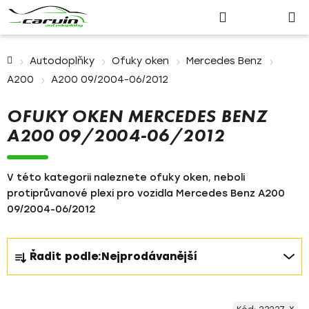
Nákupn
Přejít
Hledat
Přihlášení
na
košík
obsah
Domů
Autodoplňky
Ofuky oken
Mercedes Benz
A200
A200 09/2004-06/2012
OFUKY OKEN MERCEDES BENZ
A200 09/2004-06/2012
V této kategorii naleznete ofuky oken, neboli
protiprůvanové plexi pro vozidla Mercedes Benz A200
09/2004-06/2012
Ř
Řadit podle:
Nejprodávanější
a
z
V
e