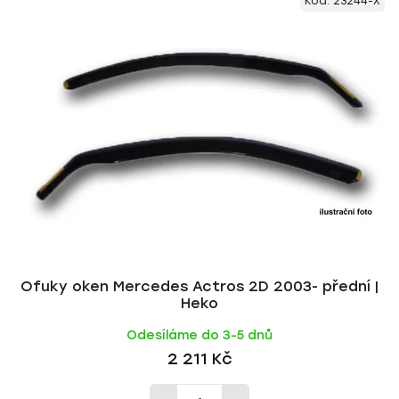
Kód:
23244-X
ý
n
p
í
i
p
s
r
p
o
r
d
o
u
d
k
u
t
k
ů
t
ů
Ofuky oken Mercedes Actros 2D 2003- přední |
Heko
Odesíláme do 3-5 dnů
2 211 Kč