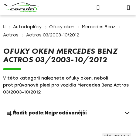
Nákupn
Přejít
Hledat
Přihlášení
na
košík
obsah
Domů
Autodoplňky
Ofuky oken
Mercedes Benz
Actros
Actros 03/2003-10/2012
OFUKY OKEN MERCEDES BENZ
ACTROS 03/2003-10/2012
V této kategorii naleznete ofuky oken, neboli
protiprůvanové plexi pro vozidla Mercedes Benz Actros
03/2003-10/2012
Ř
Řadit podle:
Nejprodávanější
a
z
V
e