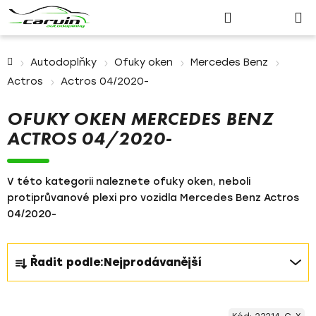
Nákupn
Přejít
Hledat
Přihlášení
na
košík
obsah
Domů
Autodoplňky
Ofuky oken
Mercedes Benz
Actros
Actros 04/2020-
OFUKY OKEN MERCEDES BENZ
ACTROS 04/2020-
V této kategorii naleznete ofuky oken, neboli
protiprůvanové plexi pro vozidla Mercedes Benz Actros
04/2020-
Ř
Řadit podle:
Nejprodávanější
a
z
V
e