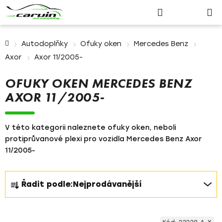
Nákupn
Přejít
Hledat
Přihlášení
na
košík
obsah
Domů
Autodoplňky
Ofuky oken
Mercedes Benz
Axor
Axor 11/2005-
OFUKY OKEN MERCEDES BENZ
AXOR 11/2005-
V této kategorii naleznete ofuky oken, neboli
protiprůvanové plexi pro vozidla Mercedes Benz Axor
11/2005-
Ř
Řadit podle:
Nejprodávanější
a
z
V
e