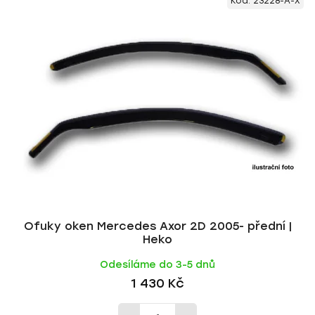
Kód:
23228-A-X
ý
n
p
í
i
p
s
r
p
o
r
d
o
u
d
k
u
t
k
ů
t
ů
Ofuky oken Mercedes Axor 2D 2005- přední |
Heko
Odesíláme do 3-5 dnů
1 430 Kč