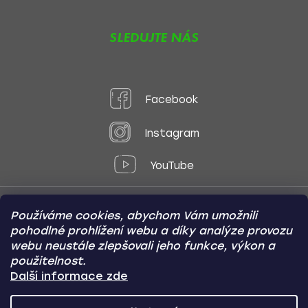
SLEDUJTE NÁS
Facebook
Instagram
YouTube
Používáme cookies, abychom Vám umožnili
Způsoby platby:
pohodlné prohlížení webu a díky analýze provozu
Online
Převod
Dobírka
webu neustále zlepšovali jeho funkce, výkon a
použitelnost.
Způsoby dopravy:
Další informace zde