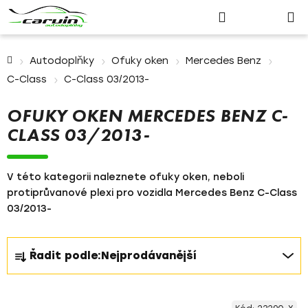
Nákupn
Přejít
Hledat
Přihlášení
na
košík
obsah
Domů
Autodoplňky
Ofuky oken
Mercedes Benz
C-Class
C-Class 03/2013-
OFUKY OKEN MERCEDES BENZ C-
CLASS 03/2013-
V této kategorii naleznete ofuky oken, neboli
protiprůvanové plexi pro vozidla Mercedes Benz C-Class
03/2013-
Ř
Řadit podle:
Nejprodávanější
a
z
V
e