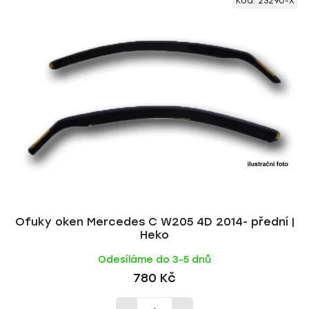
Kód:
23290-X
ý
n
p
í
i
p
s
r
p
o
r
d
o
u
d
k
u
t
k
ů
t
ů
Ofuky oken Mercedes C W205 4D 2014- přední |
Heko
Odesíláme do 3-5 dnů
780 Kč