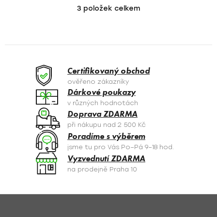
3
položek celkem
O
v
l
á
d
a
Certifikovaný obchod
c
ověřeno zákazníky
í
Dárkové poukazy
p
v různých hodnotách
r
Doprava ZDARMA
v
při nákupu nad 2 500 Kč
k
Poradíme s výběrem
y
jsme tu pro Vás Po–Pá 9–18 hod.
v
Vyzvednutí ZDARMA
ý
na prodejně Praha 10
p
i
s
Z
u
á