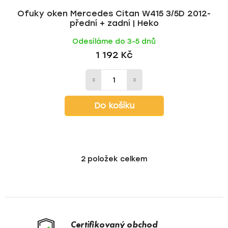
Ofuky oken Mercedes Citan W415 3/5D 2012-
přední + zadní | Heko
Odesíláme do 3-5 dnů
1 192 Kč
Do košíku
2
položek celkem
O
v
l
á
d
a
Certifikovaný obchod