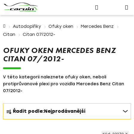
Nákupn
Přejít
Hledat
Přihlášení
na
košík
obsah
Domů
Autodoplňky
Ofuky oken
Mercedes Benz
Citan
Citan 07/2012-
OFUKY OKEN MERCEDES BENZ
CITAN 07/2012-
V této kategorii naleznete ofuky oken, neboli
protiprůvanové plexi pro vozidla Mercedes Benz Citan
07/2012-
Ř
Řadit podle:
Nejprodávanější
a
z
V
e