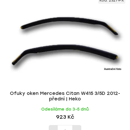
Kód:
23279-X
ý
n
p
í
i
p
s
r
p
o
r
d
o
u
d
k
u
t
k
ů
t
ů
Ofuky oken Mercedes Citan W415 3/5D 2012-
přední | Heko
Odesíláme do 3-5 dnů
923 Kč