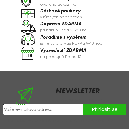
c
ověřeno zákazníky
í
Dárkové poukazy
p
v různých hodnotách
r
Doprava ZDARMA
v
při nákupu nad 2 500 Kč
k
Poradíme s výběrem
y
jsme tu pro Vás Po–Pá 9–18 hod.
v
Vyzvednutí ZDARMA
ý
na prodejně Praha 10
p
i
s
Z
u
á
p
NEWSLETTER
a
Nezmeškejte žádné novinky či slevy!
t
Přihlásit se
í
Přihlášením souhlasíte se
zpracováním osobních údajů
.