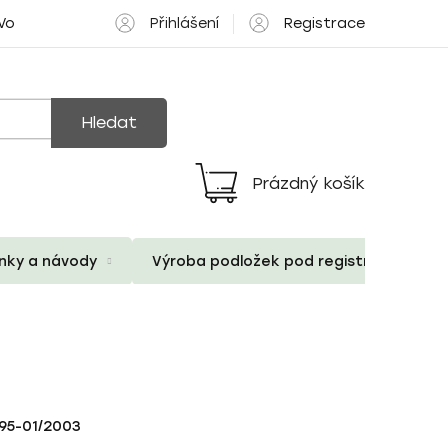
Přihlášení
Registrace
 Volné pozice
Hledat
Prázdný košík
Nákupní
košík
ánky a návody
Výroba podložek pod registrační znač
995-01/2003