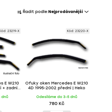
Ř
Řadit podle:
Nejprodávanější
a
z
e
Kód:
23219-X
Kód:
23220-X
n
í
p
r
o
d
u
k
s E W210
Ofuky oken Mercedes E W210
t
 + zadní
4D 1995-2002 přední | Heko
ů
o
5 dnů
Odesíláme do 3-5 dnů
780 Kč