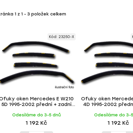
tránka
1
z
1
-
3
položek celkem
Kód:
23250-X
Ofuky oken Mercedes E W210
Ofuky oken Mercede
5D 1995-2002 přední + zadní
4D 1995-2002 přední
combi | Heko
sedan | Hek
Odesíláme do 3-5 dnů
Odesíláme do 3-
1 192 Kč
1 192 Kč