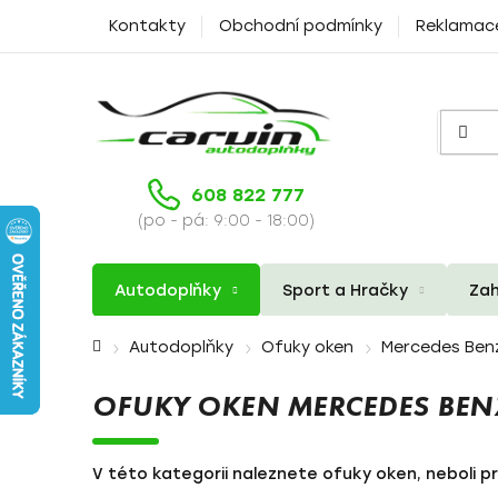
Přejít
Kontakty
Obchodní podmínky
Reklamac
na
obsah
608 822 777
(po - pá: 9:00 - 18:00)
Autodoplňky
Sport a Hračky
Zah
Domů
Autodoplňky
Ofuky oken
Mercedes Ben
OFUKY OKEN MERCEDES BEN
V této kategorii naleznete ofuky oken, neboli p