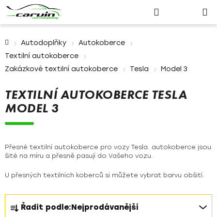
Nákupn
Přejít
Hledat
Přihlášení
na
košík
obsah
Domů
Autodoplňky
Autokoberce
Textilní autokoberce
Zakázkové textilní autokoberce
Tesla
Model 3
TEXTILNÍ AUTOKOBERCE TESLA
MODEL 3
Přesné textilní autokoberce pro vozy Tesla. autokoberce jsou
šité na míru a přesně pasují do Vašeho vozu.
U přesných textilních koberců si můžete vybrat barvu obšití.
Ř
Řadit podle:
Nejprodávanější
a