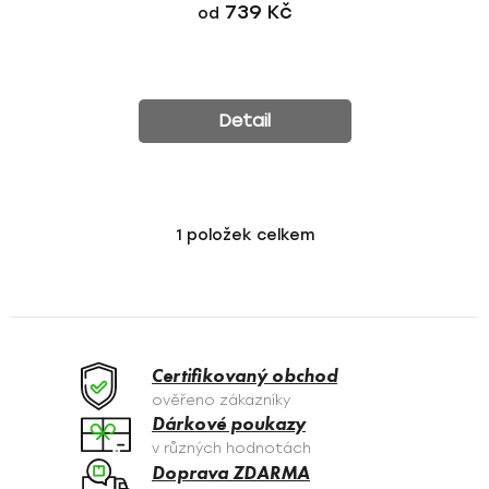
739 Kč
od
Detail
1
položek celkem
O
v
l
á
d
a
Certifikovaný obchod
c
ověřeno zákazníky
í
Dárkové poukazy
p
v různých hodnotách
r
Doprava ZDARMA
v