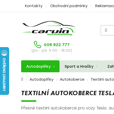
Přejít
Kontakty
Obchodní podmínky
Reklamac
na
obsah
608 822 777
(po - pá: 9:00 - 18:00)
Autodoplňky
Sport a Hračky
Zah
Domů
Autodoplňky
Autokoberce
Textilní aut
TEXTILNÍ AUTOKOBERCE TESL
Přesné textilní autokoberce pro vozy Tesla. a