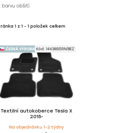
 barvu obšití.
tránka
1
z
1
-
1
položek celkem
ČESKÁ VÝROBA
Kód:
144385/ERN/BEZ
Textilní autokoberce Tesla X
2015-
Na objednávku 1-2 týdny