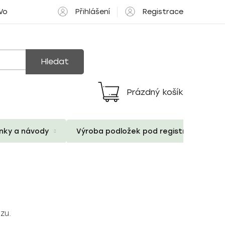
Přihlášení
Registrace
 Volné pozice
Hledat
Prázdný košík
Nákupní
košík
ánky a návody
Výroba podložek pod registrační znač
zu.