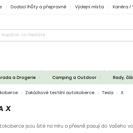
e
Dodací lhůty a přepravné
Výdejní místa
Kariéra /
rada a Drogerie
Camping a Outdoor
Rady, čl
okoberce
Zakázkové textilní autokoberce
Tesla
X
A X
utokoberce jsou šité na míru a přesně pasují do Vašeho vo