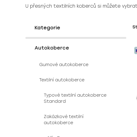
U přesných textilních koberců si můžete vybrat
P
K
Přeskočit
S
a
o
kategorie
t
s
e
V
t
g
Autokoberce
ý
r
o
p
a
r
Gumové autokoberce
i
i
n
e
s
n
Textilní autokoberce
p
í
r
p
Typové textilní autokoberce
o
a
Standard
d
n
u
e
Zakázkové textilní
autokoberce
k
l
t