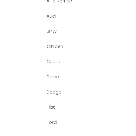
Alfa Romeo
ů
Audi
BMW
Citroen
Cupra
Dacia
Dodge
Fiat
Ford