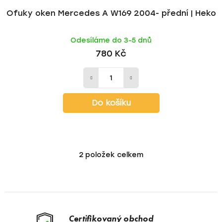
Ofuky oken Mercedes A W169 2004- přední | Heko
Odesíláme do 3-5 dnů
780 Kč
Do košíku
2
položek celkem
O
v
l
á
d
a
Certifikovaný obchod