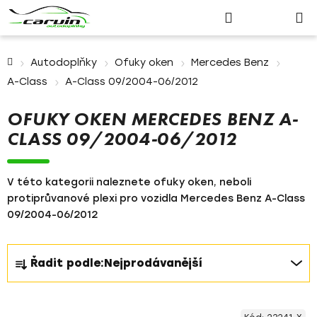
Nákupn
Přejít
Hledat
Přihlášení
na
košík
obsah
Domů
Autodoplňky
Ofuky oken
Mercedes Benz
A-Class
A-Class 09/2004-06/2012
OFUKY OKEN MERCEDES BENZ A-
CLASS 09/2004-06/2012
V této kategorii naleznete ofuky oken, neboli
protiprůvanové plexi pro vozidla Mercedes Benz A-Class
09/2004-06/2012
Ř
Řadit podle:
Nejprodávanější
a
z
V
e