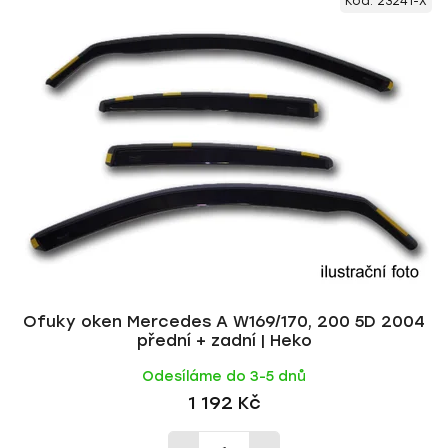
Kód:
23241-X
ý
n
p
í
i
p
s
r
p
o
r
d
o
u
d
k
u
t
k
ů
t
ů
Ofuky oken Mercedes A W169/170, 200 5D 2004
přední + zadní | Heko
Odesíláme do 3-5 dnů
1 192 Kč