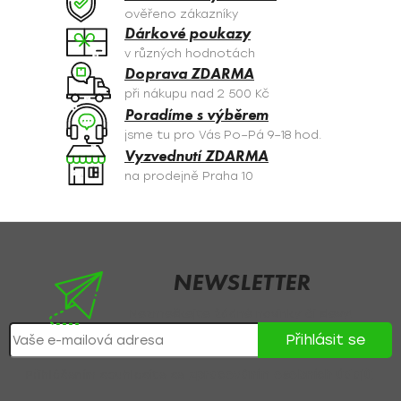
c
ověřeno zákazníky
í
Dárkové poukazy
p
v různých hodnotách
r
Doprava ZDARMA
v
při nákupu nad 2 500 Kč
k
Poradíme s výběrem
y
jsme tu pro Vás Po–Pá 9–18 hod.
v
Vyzvednutí ZDARMA
ý
na prodejně Praha 10
p
i
s
Z
u
á
p
NEWSLETTER
a
Nezmeškejte žádné novinky či slevy!
t
Přihlásit se
í
Přihlášením souhlasíte se
zpracováním osobních údajů
.