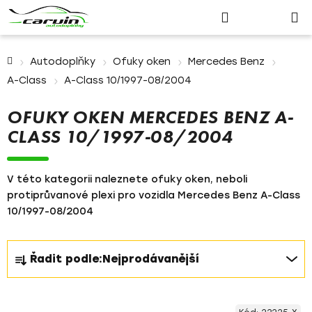
Nákupn
Přejít
Hledat
Přihlášení
na
košík
obsah
Domů
Autodoplňky
Ofuky oken
Mercedes Benz
A-Class
A-Class 10/1997-08/2004
OFUKY OKEN MERCEDES BENZ A-
CLASS 10/1997-08/2004
V této kategorii naleznete ofuky oken, neboli
protiprůvanové plexi pro vozidla Mercedes Benz A-Class
10/1997-08/2004
Ř
Řadit podle:
Nejprodávanější
a
z
V
e