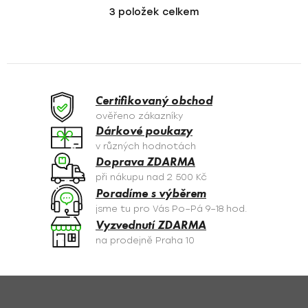
3
položek celkem
O
v
l
á
d
a
Certifikovaný obchod
c
ověřeno zákazníky
í
Dárkové poukazy
p
v různých hodnotách
r
Doprava ZDARMA
v
při nákupu nad 2 500 Kč
k
Poradíme s výběrem
y
jsme tu pro Vás Po–Pá 9–18 hod.
v
Vyzvednutí ZDARMA
ý
na prodejně Praha 10
p
i
s
Z
u
á