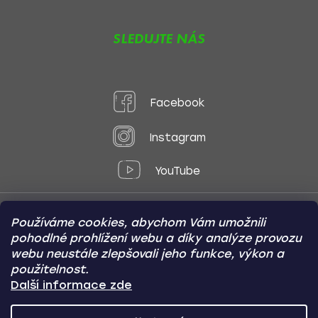
SLEDUJTE NÁS
Facebook
Instagram
YouTube
Používáme cookies, abychom Vám umožnili
Způsoby platby:
pohodlné prohlížení webu a díky analýze provozu
Online
Převod
Dobírka
webu neustále zlepšovali jeho funkce, výkon a
použitelnost.
Způsoby dopravy:
Další informace zde