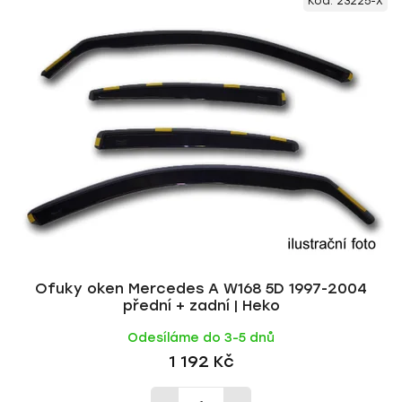
Kód:
23225-X
ý
n
p
í
i
p
s
r
p
o
r
d
o
u
d
k
u
t
k
ů
t
ů
Ofuky oken Mercedes A W168 5D 1997-2004
přední + zadní | Heko
Odesíláme do 3-5 dnů
1 192 Kč