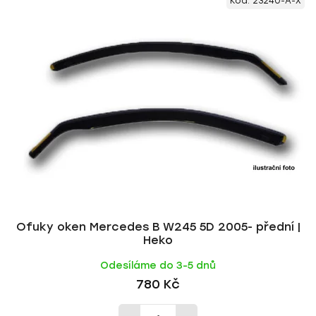
Kód:
23240-A-X
ý
n
p
í
i
p
s
r
p
o
r
d
o
u
d
k
u
t
k
ů
t
ů
Ofuky oken Mercedes B W245 5D 2005- přední |
Heko
Odesíláme do 3-5 dnů
780 Kč