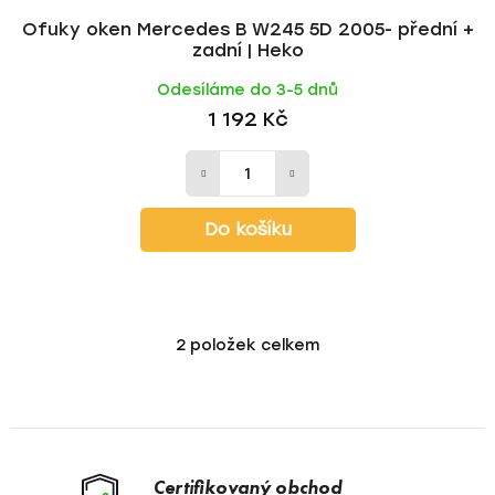
Ofuky oken Mercedes B W245 5D 2005- přední +
zadní | Heko
Odesíláme do 3-5 dnů
1 192 Kč
Do košíku
2
položek celkem
O
v
l
á
d
a
Certifikovaný obchod