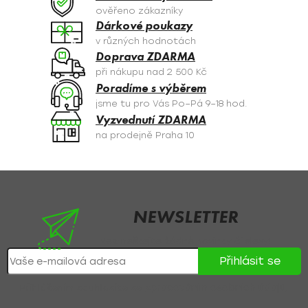
c
ověřeno zákazníky
í
Dárkové poukazy
p
v různých hodnotách
r
Doprava ZDARMA
v
při nákupu nad 2 500 Kč
k
Poradíme s výběrem
y
jsme tu pro Vás Po–Pá 9–18 hod.
v
Vyzvednutí ZDARMA
ý
na prodejně Praha 10
p
i
s
Z
u
á
p
NEWSLETTER
a
Nezmeškejte žádné novinky či slevy!
t
Přihlásit se
í
Přihlášením souhlasíte se
zpracováním osobních údajů
.