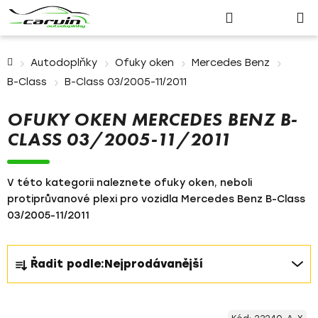
Nákupn
Přejít
Hledat
Přihlášení
na
košík
obsah
Domů
Autodoplňky
Ofuky oken
Mercedes Benz
B-Class
B-Class 03/2005-11/2011
OFUKY OKEN MERCEDES BENZ B-
CLASS 03/2005-11/2011
V této kategorii naleznete ofuky oken, neboli
protiprůvanové plexi pro vozidla Mercedes Benz B-Class
03/2005-11/2011
Ř
Řadit podle:
Nejprodávanější
a
z
V
e