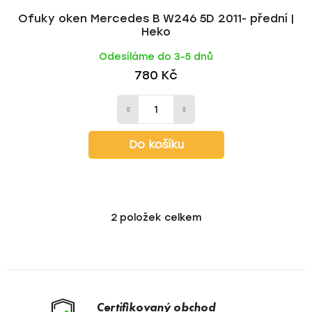
Ofuky oken Mercedes B W246 5D 2011- přední |
Heko
Odesíláme do 3-5 dnů
780 Kč
Do košíku
2
položek celkem
O
v
l
á
d
a
Certifikovaný obchod