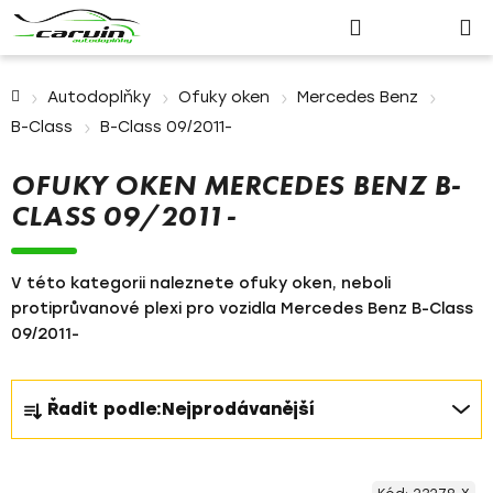
Nákupn
Přejít
Hledat
Přihlášení
na
košík
obsah
Domů
Autodoplňky
Ofuky oken
Mercedes Benz
B-Class
B-Class 09/2011-
OFUKY OKEN MERCEDES BENZ B-
CLASS 09/2011-
V této kategorii naleznete ofuky oken, neboli
protiprůvanové plexi pro vozidla Mercedes Benz B-Class
09/2011-
Ř
Řadit podle:
Nejprodávanější
a
z
V
e