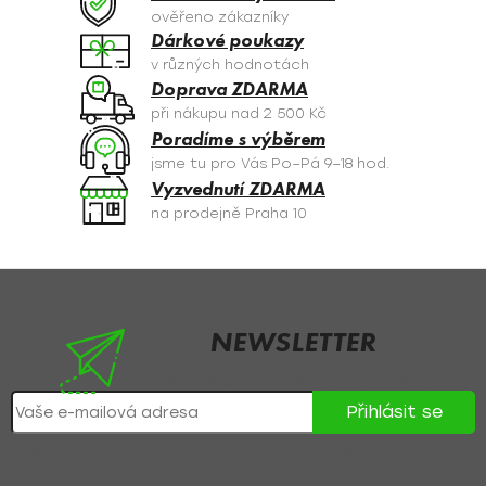
c
ověřeno zákazníky
í
Dárkové poukazy
p
v různých hodnotách
r
Doprava ZDARMA
v
při nákupu nad 2 500 Kč
k
Poradíme s výběrem
y
jsme tu pro Vás Po–Pá 9–18 hod.
v
Vyzvednutí ZDARMA
ý
na prodejně Praha 10
p
i
s
Z
u
á
p
NEWSLETTER
a
Nezmeškejte žádné novinky či slevy!
t
Přihlásit se
í
Přihlášením souhlasíte se
zpracováním osobních údajů
.