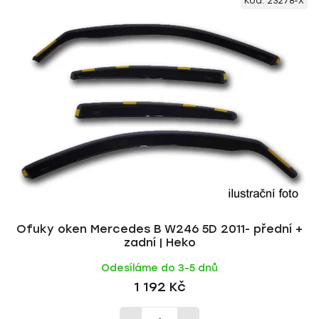
Kód:
23278-X
ý
n
p
í
i
p
s
r
p
o
r
d
o
u
d
k
u
t
k
ů
t
ů
Ofuky oken Mercedes B W246 5D 2011- přední +
zadní | Heko
Odesíláme do 3-5 dnů
1 192 Kč