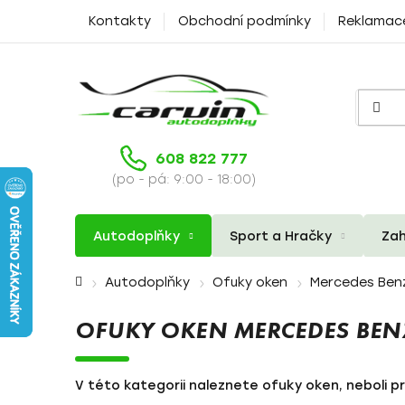
Přejít
Kontakty
Obchodní podmínky
Reklamac
na
obsah
608 822 777
(po - pá: 9:00 - 18:00)
Autodoplňky
Sport a Hračky
Zah
Domů
Autodoplňky
Ofuky oken
Mercedes Ben
OFUKY OKEN MERCEDES BEN
V této kategorii naleznete ofuky oken, neboli p