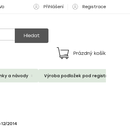
Přihlášení
Registrace
 Volné pozice
Hledat
Prázdný košík
Nákupní
košík
ánky a návody
Výroba podložek pod registrační znač
-12/2014