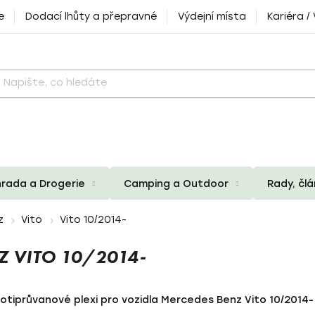
e
Dodací lhůty a přepravné
Výdejní místa
Kariéra /
rada a Drogerie
Camping a Outdoor
Rady, čl
z
Vito
Vito 10/2014-
 VITO 10/2014-
rotiprůvanové plexi pro vozidla Mercedes Benz Vito 10/2014-