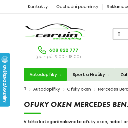
Přejít
Kontakty
Obchodní podmínky
Reklamac
na
obsah
608 822 777
(po - pá: 9:00 - 18:00)
Autodoplňky
Sport a Hračky
Zah
Domů
Autodoplňky
Ofuky oken
Mercedes Ben
OFUKY OKEN MERCEDES BENZ
V této kategorii naleznete ofuky oken, neboli p