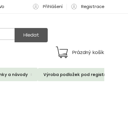
Přihlášení
Registrace
 Volné pozice
Hledat
Prázdný košík
Nákupní
košík
ánky a návody
Výroba podložek pod registrační znač