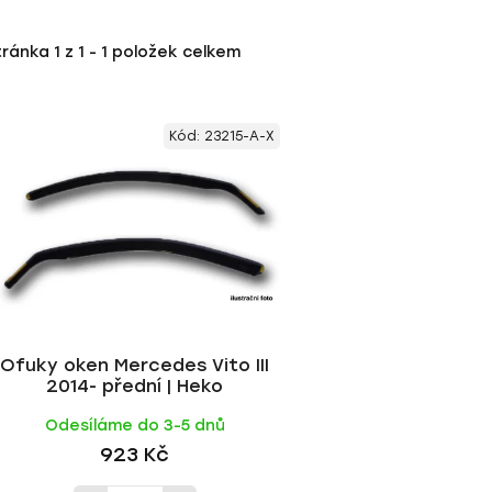
tránka
1
z
1
-
1
položek celkem
Kód:
23215-A-X
Ofuky oken Mercedes Vito III
2014- přední | Heko
Odesíláme do 3-5 dnů
923 Kč