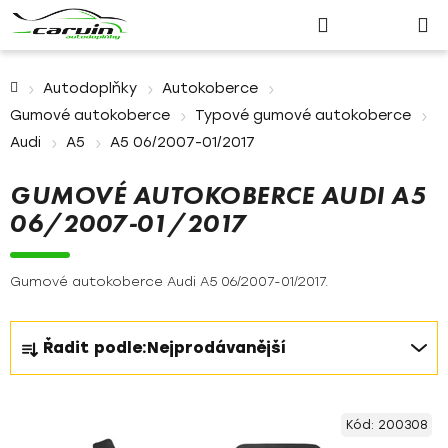
Nákupn
Přejít
Hledat
Přihlášení
na
košík
obsah
Domů
Autodoplňky
Autokoberce
Gumové autokoberce
Typové gumové autokoberce
Audi
A5
A5 06/2007-01/2017
GUMOVÉ AUTOKOBERCE AUDI A5
06/2007-01/2017
Gumové autokoberce Audi A5 06/2007-01/2017.
Ř
Řadit podle:
Nejprodávanější
a
z
V
e
Kód:
200308
ý
n