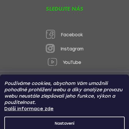
SLEDUJTE NÁS
Facebook
Instagram
YouTube
Používáme cookies, abychom Vám umožnili
Způsoby platby:
pohodlné prohlížení webu a díky analýze provozu
Online
Převod
Dobírka
webu neustále zlepšovali jeho funkce, výkon a
použitelnost.
Způsoby dopravy:
Další informace zde
Nastavení