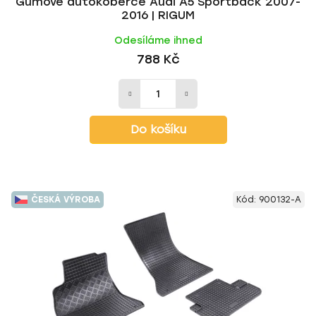
Gumové autokoberce Audi A5 Sportback 2007-
2016 | RIGUM
Odesíláme ihned
788 Kč
Do košíku
ČESKÁ VÝROBA
Kód:
900132-A