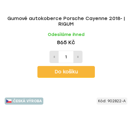
Gumové autokoberce Porsche Cayenne 2018- |
RIGUM
Odesíláme ihned
865 Kč
Do košíku
ČESKÁ VÝROBA
Kód:
902822-A