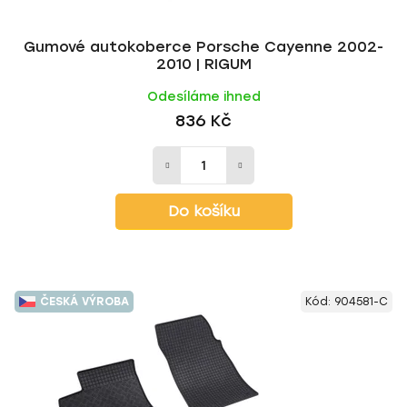
t
ů
Gumové autokoberce Porsche Cayenne 2002-
2010 | RIGUM
Odesíláme ihned
836 Kč
Do košíku
ČESKÁ VÝROBA
Kód:
904581-C