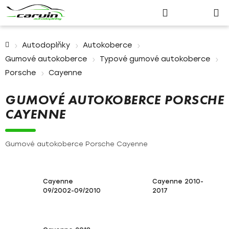
Nákupn
Přejít
Hledat
Přihlášení
na
košík
obsah
Domů
Autodoplňky
Autokoberce
Gumové autokoberce
Typové gumové autokoberce
Porsche
Cayenne
GUMOVÉ AUTOKOBERCE PORSCHE
CAYENNE
Gumové autokoberce Porsche Cayenne
Cayenne
Cayenne 2010-
09/2002-09/2010
2017