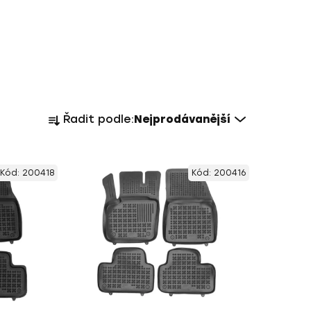
Ř
Řadit podle:
Nejprodávanější
a
z
e
Kód:
200418
Kód:
200416
n
í
p
r
o
d
u
k