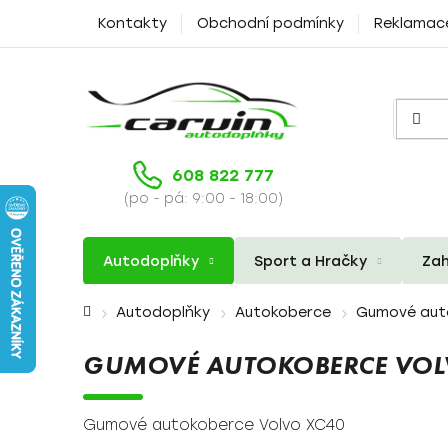
Přejít
Kontakty
Obchodní podmínky
Reklamac
na
obsah
608 822 777
(po - pá: 9:00 - 18:00)
Autodoplňky
Sport a Hračky
Zah
Domů
Autodoplňky
Autokoberce
Gumové aut
GUMOVÉ AUTOKOBERCE VOL
Gumové autokoberce Volvo XC40