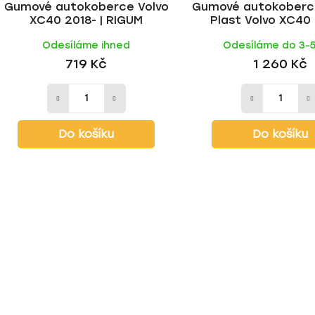
Gumové autokoberce Volvo
Gumové autokoberc
XC40 2018- | RIGUM
Plast Volvo XC40
(elektrická ve
Odesíláme ihned
Odesíláme do 3-
719 Kč
1 260 Kč
Do košíku
Do košíku
O
v
l
á
d
a
c
í