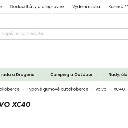
e
Dodací lhůty a přepravné
Výdejní místa
Kariéra /
rada a Drogerie
Camping a Outdoor
Rady, čl
okoberce
Typové gumové autokoberce
Volvo
XC40
VO XC40