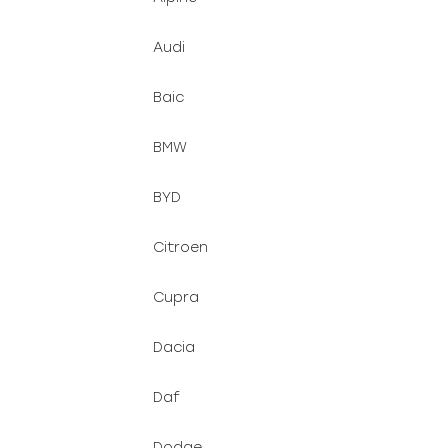
u
e
k
l
Audi
t
ů
Baic
BMW
BYD
Citroen
Cupra
Dacia
Daf
Dodge