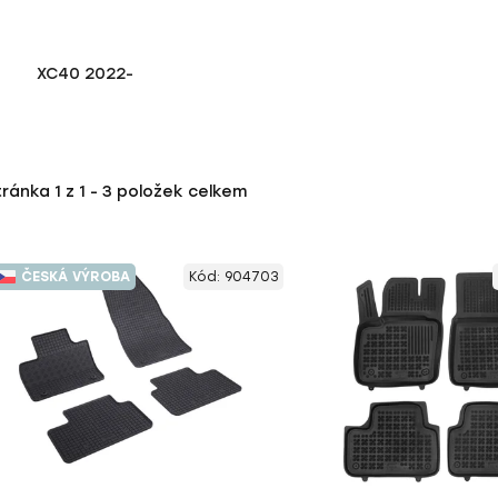
XC40 2022-
tránka
1
z
1
-
3
položek celkem
ČESKÁ VÝROBA
Kód:
904703