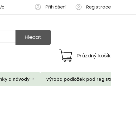
Přihlášení
Registrace
 Volné pozice
Hledat
Prázdný košík
Nákupní
košík
ánky a návody
Výroba podložek pod registrační znač