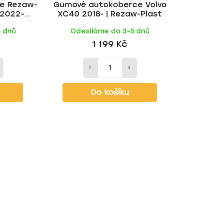
e Rezaw-
Gumové autokoberce Volvo
t
 2022-
XC40 2018- | Rezaw-Plast
ů
rze)
5 dnů
Odesíláme do 3-5 dnů
1 199 Kč
Do košíku