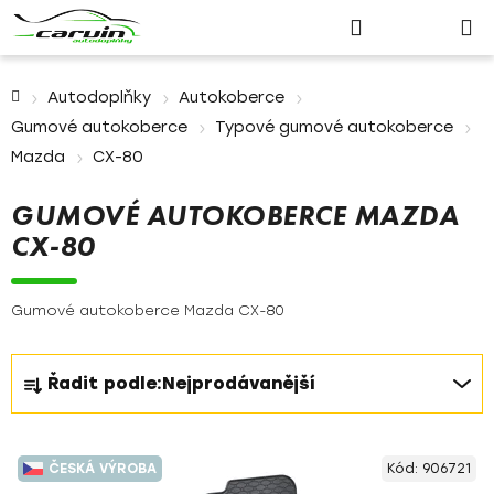
Nákupn
Přejít
Hledat
Přihlášení
na
košík
obsah
Domů
Autodoplňky
Autokoberce
Gumové autokoberce
Typové gumové autokoberce
Mazda
CX-80
GUMOVÉ AUTOKOBERCE MAZDA
CX-80
Gumové autokoberce Mazda CX-80
Ř
Řadit podle:
Nejprodávanější
a
z
V
e
ČESKÁ VÝROBA
Kód:
906721
ý
n