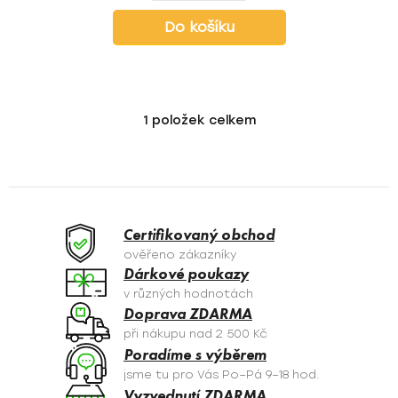
Do košíku
1
položek celkem
O
v
l
á
d
a
Certifikovaný obchod
c
ověřeno zákazníky
í
Dárkové poukazy
p
v různých hodnotách
r
Doprava ZDARMA
v
při nákupu nad 2 500 Kč
k
Poradíme s výběrem
y
jsme tu pro Vás Po–Pá 9–18 hod.
v
Vyzvednutí ZDARMA