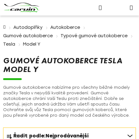
Nákupn
Přejít
Hledat
Přihlášení
na
košík
obsah
Domů
Autodoplňky
Autokoberce
Gumové autokoberce
Typové gumové autokoberce
Tesla
Model Y
GUMOVÉ AUTOKOBERCE TESLA
MODEL Y
Gumové autokoberce nabízíme pro všechny běžné modely
značky Tesla v nejvyšší kvalitě provedení. Gumové
autokoberce chrání Vaší Teslu proti znečištění. Dobře se
ošetřují, jejich snadná údržba Vám ušetří spoustu času.
Ochraňte svůj vůz Tesla pomocí gumových koberců, které
jsou přesně vyrobené pro daný model od českého výrobce.
Ř
Řadit podle:
Nejprodávanější