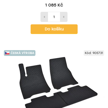
1 085 Kč
Do košíku
ČESKÁ VÝROBA
Kód:
905731