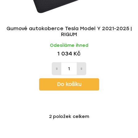
Gumové autokoberce Tesla Model Y 2021-2025 |
RIGUM
Odesíláme ihned
1 034 Kč
Do košíku
2
položek celkem
O
v
l