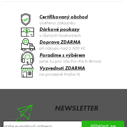
á
d
a
Certifikovaný obchod
c
ověřeno zákazníky
í
Dárkové poukazy
p
v různých hodnotách
r
Doprava ZDARMA
v
při nákupu nad 2 500 Kč
k
Poradíme s výběrem
y
jsme tu pro Vás Po–Pá 9–18 hod.
v
Vyzvednutí ZDARMA
ý
na prodejně Praha 10
p
i
s
Z
u
á
p
NEWSLETTER
a
Nezmeškejte žádné novinky či slevy!
t
Přihlásit se