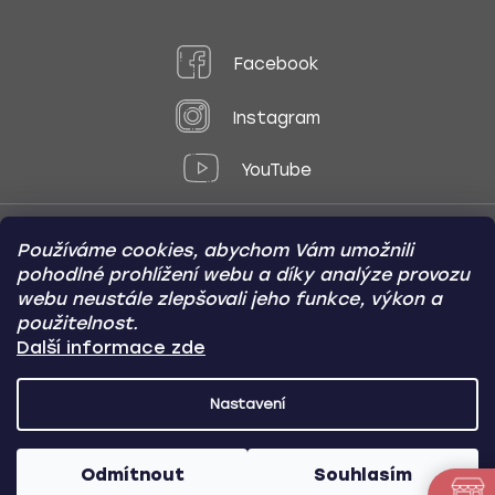
Facebook
Instagram
YouTube
Používáme cookies, abychom Vám umožnili
Způsoby platby:
pohodlné prohlížení webu a díky analýze provozu
Online
Převod
Dobírka
webu neustále zlepšovali jeho funkce, výkon a
použitelnost.
Způsoby dopravy:
Další informace zde
Nastavení
CARVIN AUTODOPLŇKY
Copyright (c) 2012 -
2026
- Všechna
práva vyhrazena
Odmítnout
Souhlasím
Vytvořil Shoptet
/
Nakódoval Pavel Kuneš