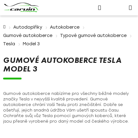
Nákupn
Přejít
Hledat
Přihlášení
na
košík
obsah
Domů
Autodoplňky
Autokoberce
Gumové autokoberce
Typové gumové autokoberce
Tesla
Model 3
GUMOVÉ AUTOKOBERCE TESLA
MODEL 3
Gumové autokoberce nabízíme pro všechny běžné modely
značky Tesla v nejvyšší kvalitě provedení. Gumové
autokoberce chrání Vaší Teslu proti znečištění. Dobře se
ošetřují, jejich snadná údržba Vám ušetří spoustu času.
Ochraňte svůj vůz Tesla pomocí gumových koberců, které
jsou přesně vyrobené pro daný model od českého výrobce.