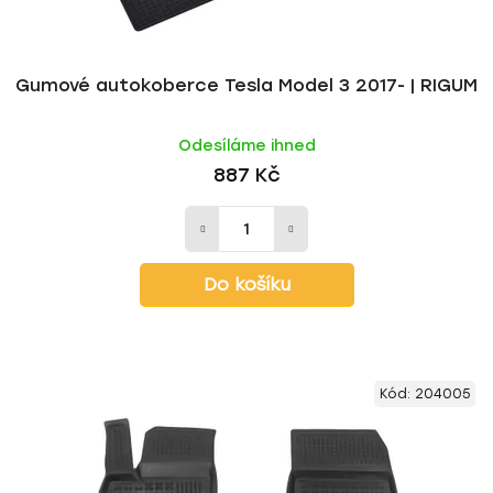
k
ů
t
ů
Gumové autokoberce Tesla Model 3 2017- | RIGUM
Odesíláme ihned
887 Kč
Do košíku
Kód:
204005