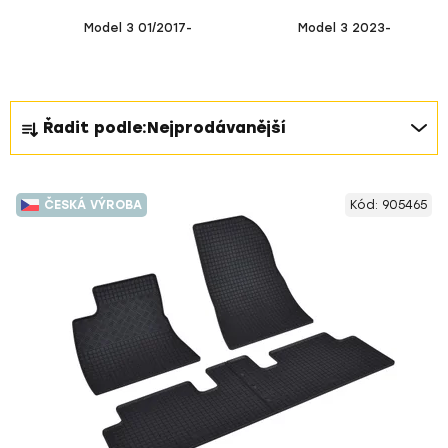
Model 3 01/2017-
Model 3 2023-
Ř
Řadit podle:
Nejprodávanější
a
z
V
e
ČESKÁ VÝROBA
Kód:
905465
ý
n
p
í
i
p
s
r
p
o
r
d
o
u
d
k
u
t