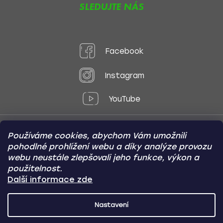
SLEDUJTE NÁS
Facebook
Instagram
YouTube
Používáme cookies, abychom Vám umožnili
Způsoby platby:
pohodlné prohlížení webu a díky analýze provozu
Online
Převod
Dobírka
webu neustále zlepšovali jeho funkce, výkon a
použitelnost.
Způsoby dopravy:
Další informace zde
Nastavení