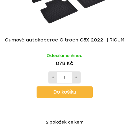
Gumové autokoberce Citroen C5X 2022- | RIGUM
Odesíláme ihned
878 Kč
Do košíku
2
položek celkem
O