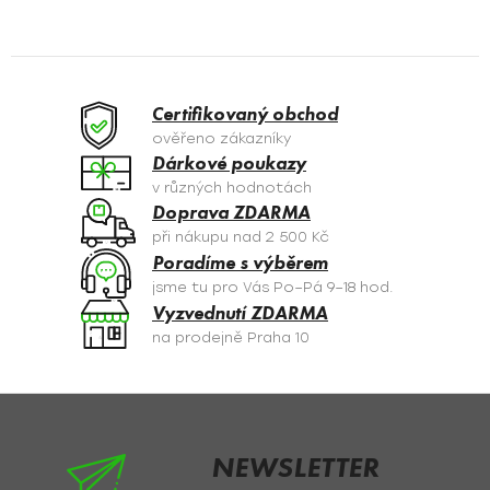
v
l
á
d
a
Certifikovaný obchod
c
ověřeno zákazníky
í
Dárkové poukazy
p
v různých hodnotách
r
Doprava ZDARMA
v
při nákupu nad 2 500 Kč
k
Poradíme s výběrem
y
jsme tu pro Vás Po–Pá 9–18 hod.
v
Vyzvednutí ZDARMA
ý
na prodejně Praha 10
p
i
s
Z
u
á
p
NEWSLETTER