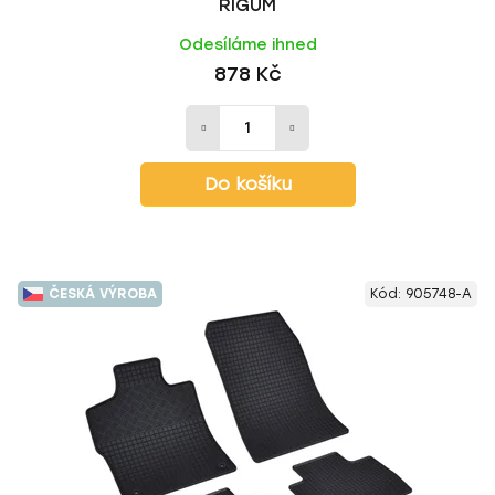
RIGUM
Odesíláme ihned
878 Kč
Do košíku
ČESKÁ VÝROBA
Kód:
905748-A