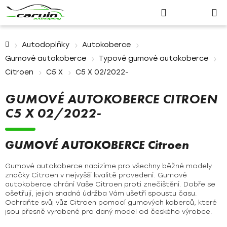
Nákupn
Přejít
Hledat
Přihlášení
na
košík
obsah
Domů
Autodoplňky
Autokoberce
Gumové autokoberce
Typové gumové autokoberce
Citroen
C5 X
C5 X 02/2022-
GUMOVÉ AUTOKOBERCE CITROEN
C5 X 02/2022-
GUMOVÉ AUTOKOBERCE Citroen
Gumové autokoberce nabízíme pro všechny běžné modely
značky Citroen v nejvyšší kvalitě provedení. Gumové
autokoberce chrání Vaše Citroen proti znečištění. Dobře se
ošetřují, jejich snadná údržba Vám ušetří spoustu času.
Ochraňte svůj vůz Citroen pomocí gumových koberců, které
jsou přesně vyrobené pro daný model od českého výrobce.