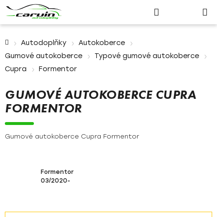
Nákupn
Přejít
Hledat
Přihlášení
na
košík
obsah
Domů
Autodoplňky
Autokoberce
Gumové autokoberce
Typové gumové autokoberce
Cupra
Formentor
GUMOVÉ AUTOKOBERCE CUPRA
FORMENTOR
Gumové autokoberce Cupra Formentor
Formentor
03/2020-