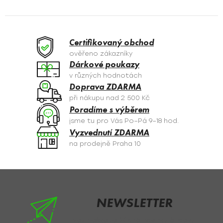
l
á
d
a
Certifikovaný obchod
c
ověřeno zákazníky
í
Dárkové poukazy
p
v různých hodnotách
r
Doprava ZDARMA
v
při nákupu nad 2 500 Kč
k
Poradíme s výběrem
y
jsme tu pro Vás Po–Pá 9–18 hod.
v
Vyzvednutí ZDARMA
ý
na prodejně Praha 10
p
i
s
Z
u
á
p
NEWSLETTER
a
Nezmeškejte žádné novinky či slevy!