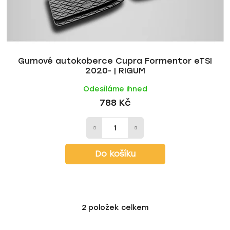
Gumové autokoberce Cupra Formentor eTSI
2020- | RIGUM
Odesíláme ihned
788 Kč
Do košíku
2
položek celkem
O
v