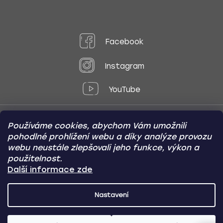
Facebook
Instagram
YouTube
Používáme cookies, abychom Vám umožnili
Způsoby platby:
pohodlné prohlížení webu a díky analýze provozu
Online
Převod
Dobírka
webu neustále zlepšovali jeho funkce, výkon a
použitelnost.
Způsoby dopravy:
Další informace zde
Nastavení
CARVIN AUTODOPLŇKY
Copyright (c) 2012 -
2026
- Všechna