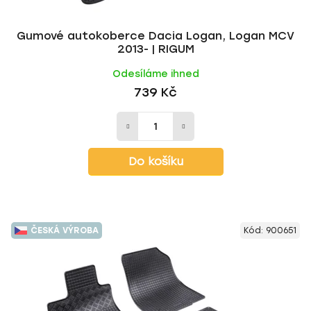
t
ů
Gumové autokoberce Dacia Logan, Logan MCV
2013- | RIGUM
Odesíláme ihned
739 Kč
Do košíku
ČESKÁ VÝROBA
Kód:
900651