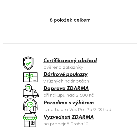
8
položek celkem
O
v
l
á
d
a
Certifikovaný obchod
c
ověřeno zákazníky
í
Dárkové poukazy
p
v různých hodnotách
r
Doprava ZDARMA
v
při nákupu nad 2 500 Kč
k
Poradíme s výběrem
y
jsme tu pro Vás Po–Pá 9–18 hod.
v
Vyzvednutí ZDARMA
ý
na prodejně Praha 10
p
i