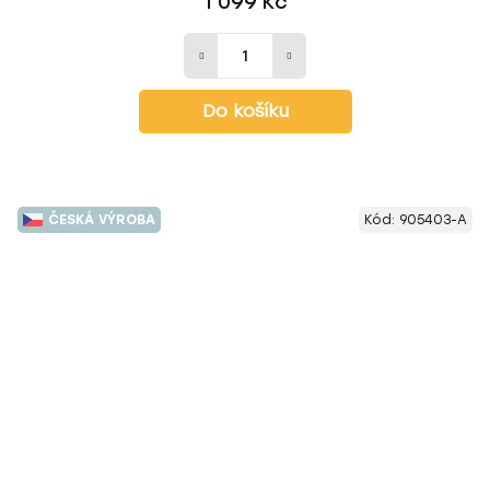
1 099 Kč
Do košíku
ČESKÁ VÝROBA
Kód:
905403-A