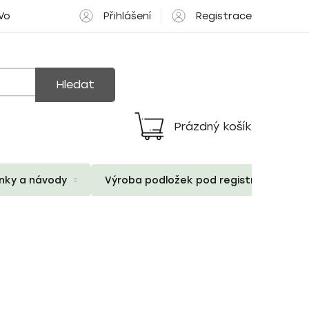
Přihlášení
Registrace
 Volné pozice
Hledat
Prázdný košík
Nákupní
košík
ánky a návody
Výroba podložek pod registrační znač