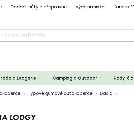
e
Dodací lhůty a přepravné
Výdejní místa
Kariéra /
rada a Drogerie
Camping a Outdoor
Rady, čl
okoberce
Typové gumové autokoberce
Dacia
IA LODGY