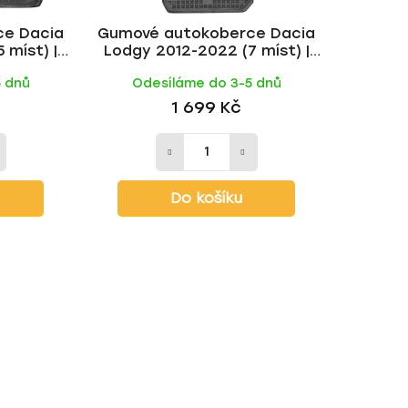
k
ce Dacia
Gumové autokoberce Dacia
t
 míst) |
Lodgy 2012-2022 (7 míst) |
ů
t
Rezaw-Plast
5 dnů
Odesíláme do 3-5 dnů
1 699 Kč
Do košíku