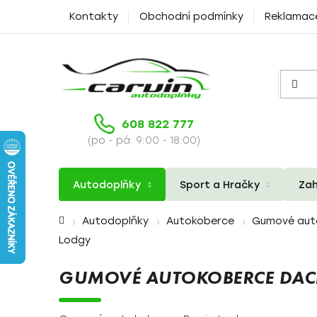
Přejít
Kontakty
Obchodní podmínky
Reklamac
na
obsah
608 822 777
(po - pá: 9:00 - 18:00)
Autodoplňky
Sport a Hračky
Zah
Domů
Autodoplňky
Autokoberce
Gumové aut
Lodgy
GUMOVÉ AUTOKOBERCE DAC