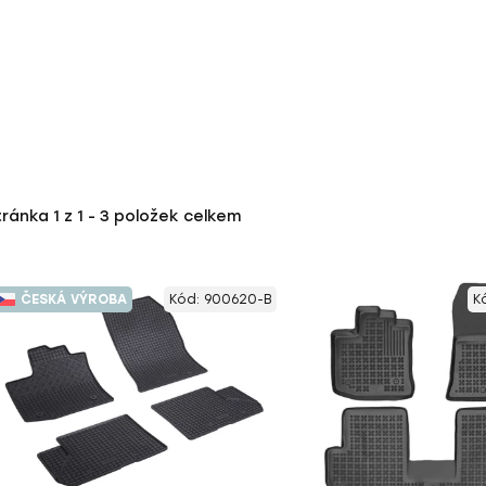
tránka
1
z
1
-
3
položek celkem
ČESKÁ VÝROBA
Kód:
900620-B
K