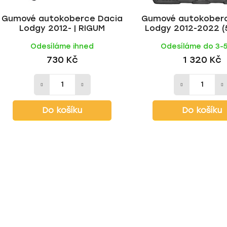
Gumové autokoberce Dacia
Gumové autokober
Lodgy 2012- | RIGUM
Lodgy 2012-2022 (5
Rezaw-Plas
Odesíláme ihned
Odesíláme do 3-
730 Kč
1 320 Kč
Do košíku
Do košíku
O
v
l
á
d
a
c