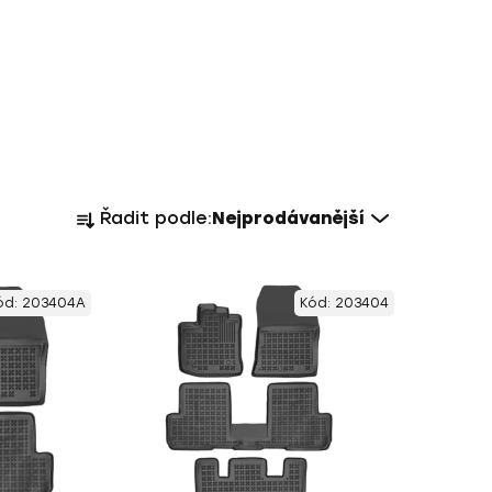
Ř
Řadit podle:
Nejprodávanější
a
z
e
ód:
203404A
Kód:
203404
n
í
p
r
o
d
u