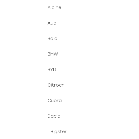
d
n
Alpine
u
e
k
l
Audi
t
ů
Baic
BMW
BYD
Citroen
Cupra
Dacia
Bigster