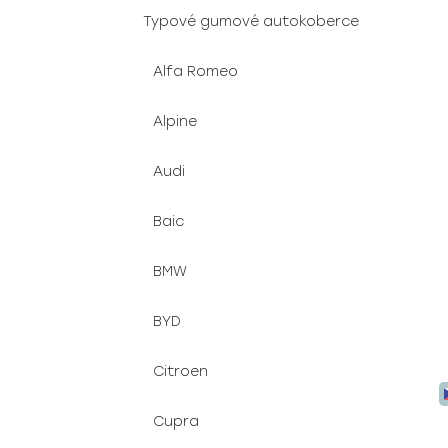
e
s
n
Typové gumové autokoberce
p
í
r
p
Alfa Romeo
o
a
d
n
Alpine
u
e
k
l
Audi
t
ů
Baic
BMW
BYD
Citroen
Cupra