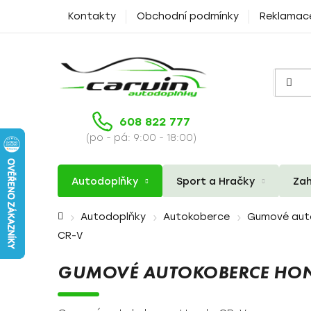
Přejít
Kontakty
Obchodní podmínky
Reklamac
na
obsah
608 822 777
(po - pá: 9:00 - 18:00)
Autodoplňky
Sport a Hračky
Zah
Domů
Autodoplňky
Autokoberce
Gumové aut
CR-V
GUMOVÉ AUTOKOBERCE HON