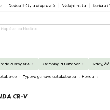
e
Dodací lhůty a přepravné
Výdejní místa
Kariéra /
rada a Drogerie
Camping a Outdoor
Rady, čl
okoberce
Typové gumové autokoberce
Honda
DA CR-V