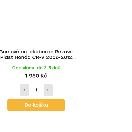
Gumové autokoberce Rezaw-
Plast Honda CR-V 2006-2012
(béžové)
Odesíláme do 3-5 dnů
1 950 Kč
Do košíku
O