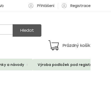
Přihlášení
Registrace
 Volné pozice
Hledat
Prázdný košík
Nákupní
košík
ánky a návody
Výroba podložek pod registrační znač