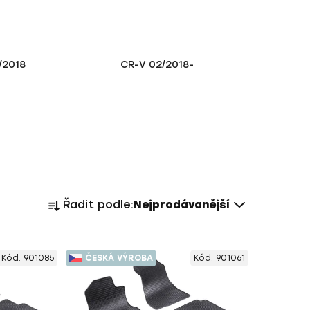
/2018
CR-V 02/2018-
Ř
Řadit podle:
Nejprodávanější
a
z
e
Kód:
901085
ČESKÁ VÝROBA
Kód:
901061
n
í
p