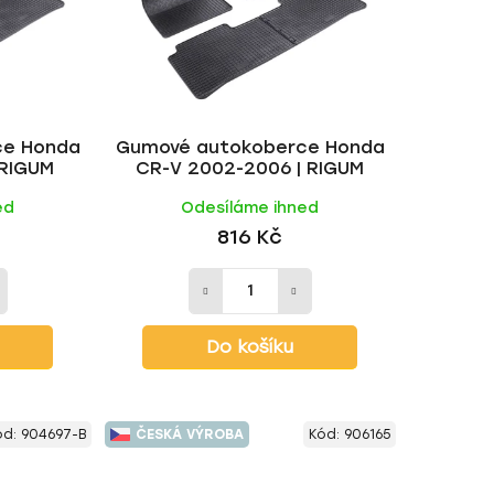
r
o
d
u
k
ce Honda
Gumové autokoberce Honda
t
 RIGUM
CR-V 2002-2006 | RIGUM
ů
ed
Odesíláme ihned
816 Kč
Do košíku
ód:
904697-B
ČESKÁ VÝROBA
Kód:
906165