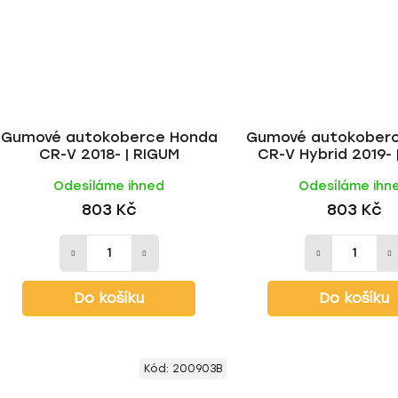
Gumové autokoberce Honda
Gumové autokober
CR-V 2018- | RIGUM
CR-V Hybrid 2019- 
Odesíláme ihned
Odesíláme ihn
803 Kč
803 Kč
Do košíku
Do košíku
Kód:
200903B