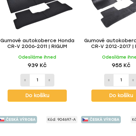
Gumové autokoberce Honda
Gumové autokober
CR-V 2006-2011 | RIGUM
CR-V 2012-2017 |
Odesíláme ihned
Odesíláme ihn
939 Kč
955 Kč
Do košíku
Do košíku
ČESKÁ VÝROBA
Kód:
904697-A
ČESKÁ VÝROBA
K