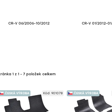
CR-V 06/2006-10/2012
CR-V 01/2012-01
tránka
1
z
1
-
7
položek celkem
ČESKÁ VÝROBA
Kód:
901078
ČESKÁ VÝROBA