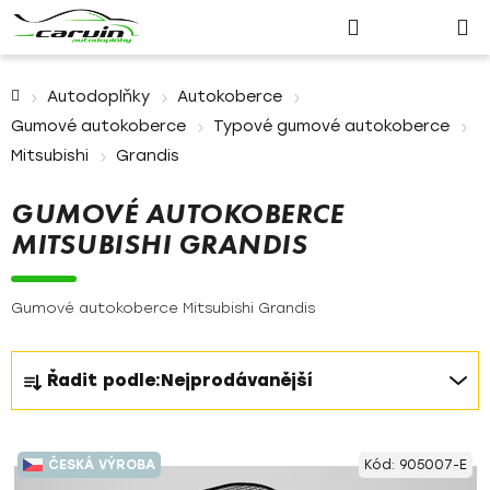
Nákupn
Přejít
Hledat
Přihlášení
na
košík
obsah
Domů
Autodoplňky
Autokoberce
Gumové autokoberce
Typové gumové autokoberce
Mitsubishi
Grandis
GUMOVÉ AUTOKOBERCE
MITSUBISHI GRANDIS
Gumové autokoberce Mitsubishi Grandis
Ř
Řadit podle:
Nejprodávanější
a
z
V
e
ČESKÁ VÝROBA
Kód:
905007-E
ý
n