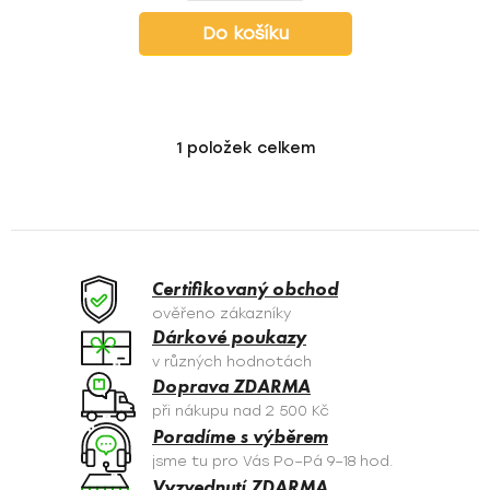
Do košíku
1
položek celkem
O
v
l
á
d
a
Certifikovaný obchod
c
ověřeno zákazníky
í
Dárkové poukazy
p
v různých hodnotách
r
Doprava ZDARMA
v
při nákupu nad 2 500 Kč
k
Poradíme s výběrem
y
jsme tu pro Vás Po–Pá 9–18 hod.
v
Vyzvednutí ZDARMA