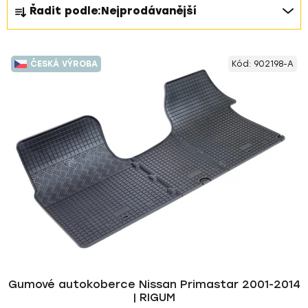
Ř
Řadit podle:
Nejprodávanější
a
z
V
e
ČESKÁ VÝROBA
Kód:
902198-A
ý
n
p
í
i
p
s
r
p
o
r
d
o
u
d
k
u
t
k
ů
t
ů
Gumové autokoberce Nissan Primastar 2001-2014
| RIGUM