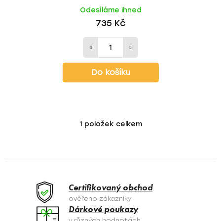
Odesíláme ihned
735 Kč
Do košíku
1
položek celkem
O
v
l
á
d
a
Certifikovaný obchod
c
ověřeno zákazníky
í
Dárkové poukazy
p
v různých hodnotách