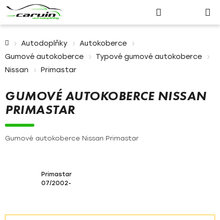
Nákupn
Přejít
Hledat
Přihlášení
na
košík
obsah
Domů
Autodoplňky
Autokoberce
Gumové autokoberce
Typové gumové autokoberce
Nissan
Primastar
GUMOVÉ AUTOKOBERCE NISSAN
PRIMASTAR
Gumové autokoberce Nissan Primastar
Primastar
07/2002-