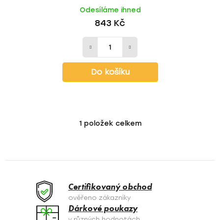
Odesíláme ihned
843 Kč
Do košíku
1
položek celkem
O
v
l
á
d
a
Certifikovaný obchod
c
ověřeno zákazníky
í
Dárkové poukazy
p
v různých hodnotách