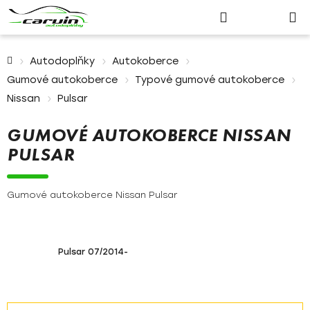
Nákupn
Přejít
Hledat
Přihlášení
na
košík
obsah
Domů
Autodoplňky
Autokoberce
Gumové autokoberce
Typové gumové autokoberce
Nissan
Pulsar
GUMOVÉ AUTOKOBERCE NISSAN
PULSAR
Gumové autokoberce Nissan Pulsar
Pulsar 07/2014-