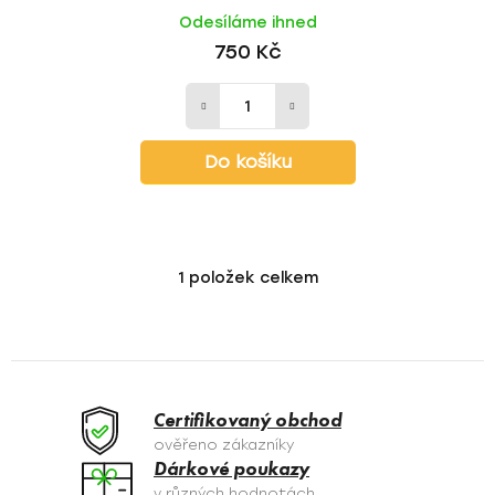
Odesíláme ihned
750 Kč
Do košíku
1
položek celkem
O
v
l
á
d
a
Certifikovaný obchod
c
ověřeno zákazníky
í
Dárkové poukazy
p
v různých hodnotách