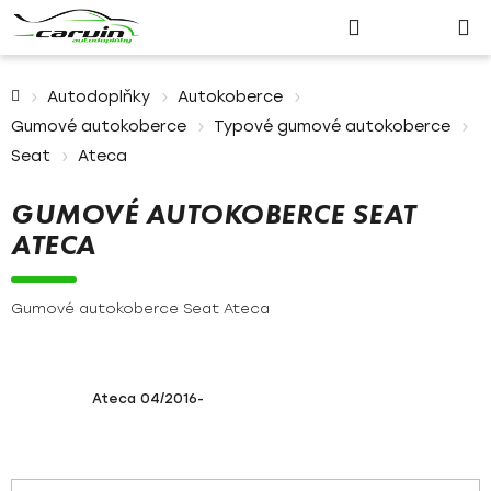
Nákupn
Přejít
Hledat
Přihlášení
na
košík
obsah
Domů
Autodoplňky
Autokoberce
Gumové autokoberce
Typové gumové autokoberce
Seat
Ateca
GUMOVÉ AUTOKOBERCE SEAT
ATECA
Gumové autokoberce Seat Ateca
Ateca 04/2016-