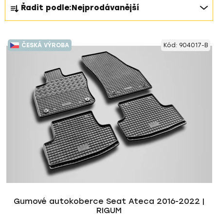
Ř
Řadit podle:
Nejprodávanější
a
z
V
e
ČESKÁ VÝROBA
Kód:
904017-B
ý
n
p
í
i
p
s
r
p
o
r
d
o
u
d
k
u
t
k
ů
t
ů
Gumové autokoberce Seat Ateca 2016-2022 |
RIGUM