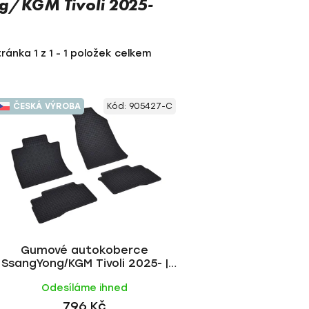
g/KGM Tivoli 2025-
tránka
1
z
1
-
1
položek celkem
ČESKÁ VÝROBA
Kód:
905427-C
Gumové autokoberce
SsangYong/KGM Tivoli 2025- |
RIGUM
Odesíláme ihned
796 Kč