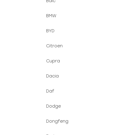
ů
Baic
BMW
BYD
Citroen
Cupra
Dacia
Daf
Dodge
Dongfeng