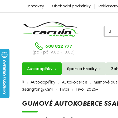
Přejít
Kontakty
Obchodní podmínky
Reklamac
na
obsah
608 822 777
(po - pá: 9:00 - 18:00)
Autodoplňky
Sport a Hračky
Zah
Domů
Autodoplňky
Autokoberce
Gumové aut
SsangYong/KGM
Tivoli
Tivoli 2025-
GUMOVÉ AUTOKOBERCE SSA