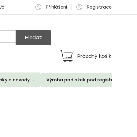
Přihlášení
Registrace
 Volné pozice
Hledat
Prázdný košík
Nákupní
košík
ánky a návody
Výroba podložek pod registrační znač