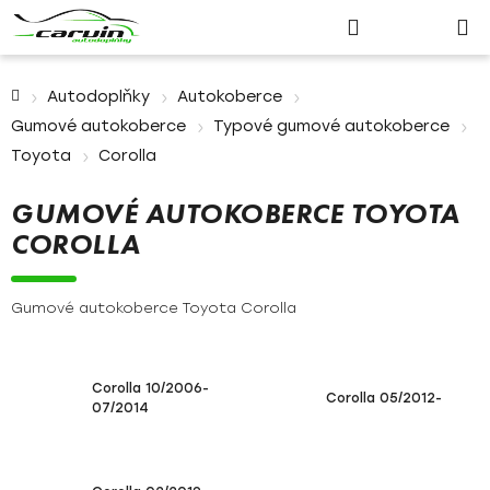
Nákupn
Přejít
Hledat
Přihlášení
na
košík
obsah
Domů
Autodoplňky
Autokoberce
Gumové autokoberce
Typové gumové autokoberce
Toyota
Corolla
GUMOVÉ AUTOKOBERCE TOYOTA
COROLLA
Gumové autokoberce Toyota Corolla
Corolla 10/2006-
Corolla 05/2012-
07/2014