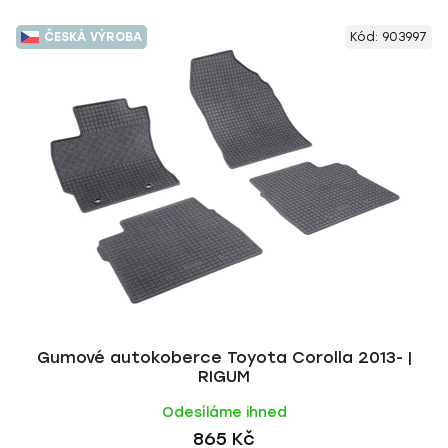
ČESKÁ VÝROBA
Kód:
903997
Gumové autokoberce Toyota Corolla 2013- |
RIGUM
Odesíláme ihned
865 Kč