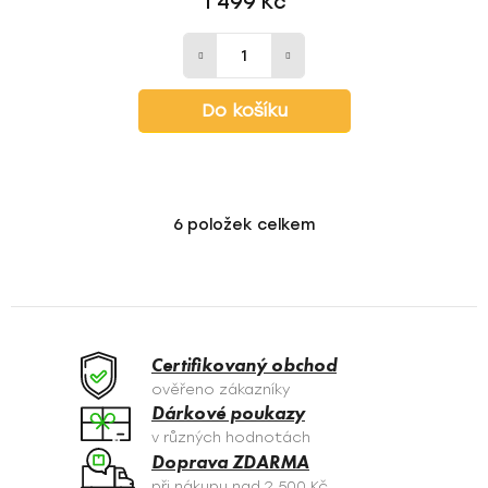
1 499 Kč
Do košíku
6
položek celkem
O
v
l
á
d
a
Certifikovaný obchod
c
ověřeno zákazníky
í
Dárkové poukazy
p
v různých hodnotách
r
Doprava ZDARMA
v
při nákupu nad 2 500 Kč