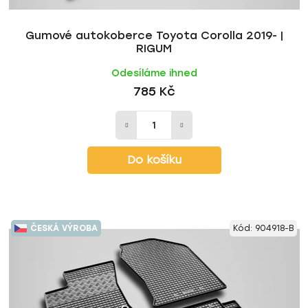
t
ů
Gumové autokoberce Toyota Corolla 2019- |
RIGUM
Odesíláme ihned
785 Kč
Do košíku
ČESKÁ VÝROBA
Kód:
904918-B