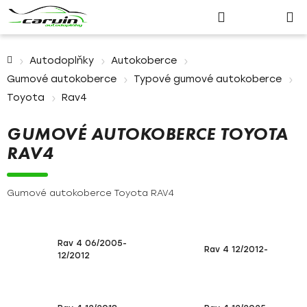
Nákupn
Přejít
Hledat
Přihlášení
na
košík
obsah
Domů
Autodoplňky
Autokoberce
Gumové autokoberce
Typové gumové autokoberce
Toyota
Rav4
GUMOVÉ AUTOKOBERCE TOYOTA
RAV4
Gumové autokoberce Toyota RAV4
Rav 4 06/2005-
Rav 4 12/2012-
12/2012