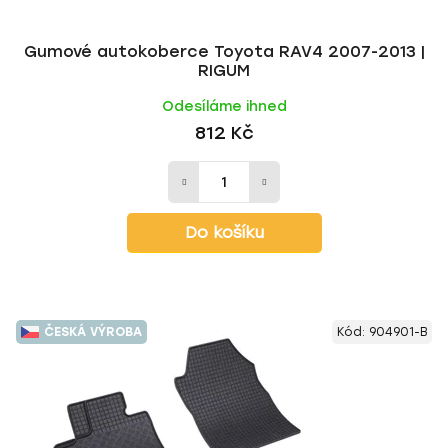
t
ů
Gumové autokoberce Toyota RAV4 2007-2013 |
RIGUM
Odesíláme ihned
812 Kč
Do košíku
ČESKÁ VÝROBA
Kód:
904901-B