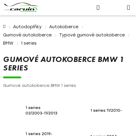
Nákupn
Přejít
Hledat
Přihlášení
na
košík
obsah
Domů
Autodoplňky
Autokoberce
Gumové autokoberce
Typové gumové autokoberce
BMW
1 series
GUMOVÉ AUTOKOBERCE BMW 1
SERIES
Gumové autokoberce BMW 1 series
1 series
1 series 11/2010-
02/2003-11/2013
1 series 2019-