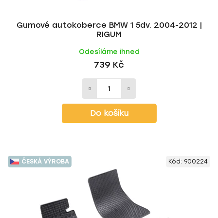
t
ů
Gumové autokoberce BMW 1 5dv. 2004-2012 |
RIGUM
Odesíláme ihned
739 Kč
Do košíku
ČESKÁ VÝROBA
Kód:
900224