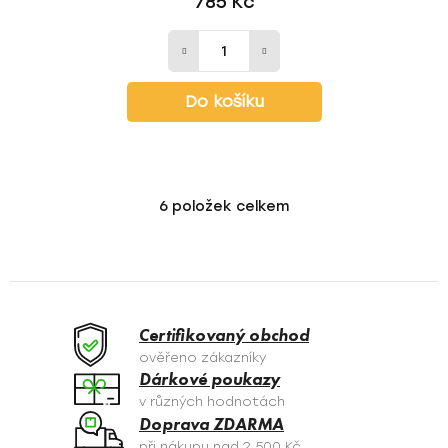
785 Kč
Do košíku
6
položek celkem
O
v
l
á
d
a
Certifikovaný obchod
c
ověřeno zákazníky
í
Dárkové poukazy
p
v různých hodnotách
r
Doprava ZDARMA
v
při nákupu nad 2 500 Kč