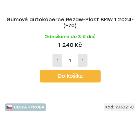
Gumové autokoberce Rezaw-Plast BMW 1 2024-
(F70)
Odesíláme do 3-5 dnů
1 240 Kč
Do košíku
ČESKÁ VÝROBA
Kód:
905021-B