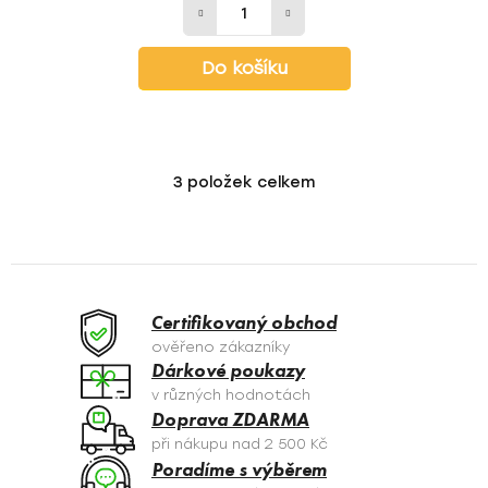
Do košíku
3
položek celkem
O
v
l
á
d
a
Certifikovaný obchod
c
ověřeno zákazníky
í
Dárkové poukazy
p
v různých hodnotách
r
Doprava ZDARMA
v
při nákupu nad 2 500 Kč
k
Poradíme s výběrem
y