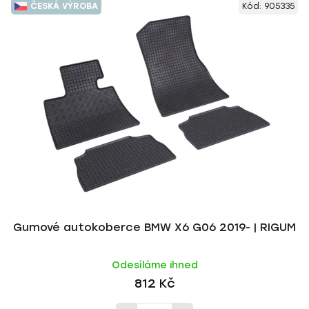
ČESKÁ VÝROBA
Kód:
905335
Gumové autokoberce BMW X6 G06 2019- | RIGUM
Odesíláme ihned
812 Kč