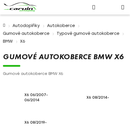
Nákupn
Přejít
Hledat
Přihlášení
na
košík
obsah
Domů
Autodoplňky
Autokoberce
Gumové autokoberce
Typové gumové autokoberce
BMW
X6
GUMOVÉ AUTOKOBERCE BMW X6
Gumové autokoberce BMW X6
X6 06/2007-
X6 08/2014-
06/2014
X6 08/2019-