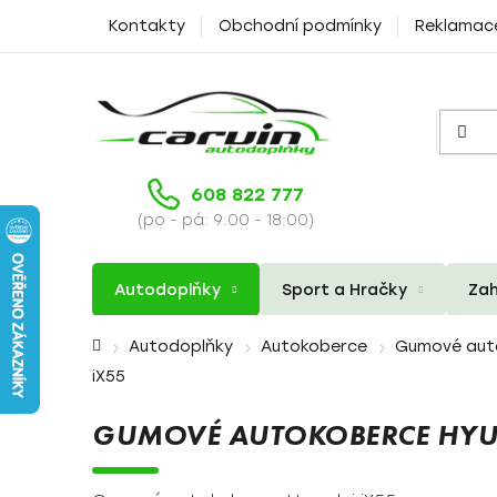
Přejít
Kontakty
Obchodní podmínky
Reklamac
na
obsah
608 822 777
(po - pá: 9:00 - 18:00)
Autodoplňky
Sport a Hračky
Zah
Domů
Autodoplňky
Autokoberce
Gumové aut
iX55
GUMOVÉ AUTOKOBERCE HYU