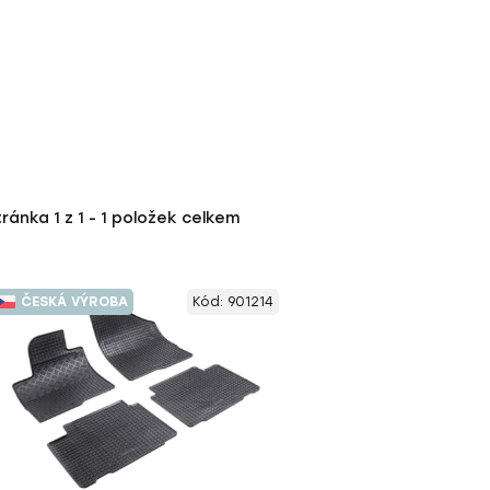
tránka
1
z
1
-
1
položek celkem
ČESKÁ VÝROBA
Kód:
901214