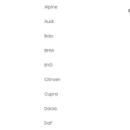
d
n
Alpine
u
e
k
l
Audi
t
ů
Baic
BMW
BYD
Citroen
Cupra
Dacia
Daf