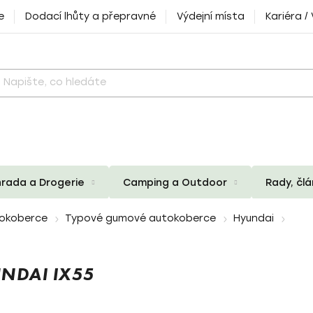
e
Dodací lhůty a přepravné
Výdejní místa
Kariéra /
rada a Drogerie
Camping a Outdoor
Rady, čl
okoberce
Typové gumové autokoberce
Hyundai
NDAI IX55