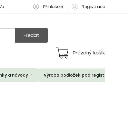
Přihlášení
Registrace
 Volné pozice
Hledat
Prázdný košík
Nákupní
košík
ánky a návody
Výroba podložek pod registrační znač