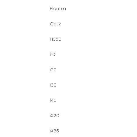
Elantra
Getz
H350
i10
i20
i30
i40
iX20
iX35