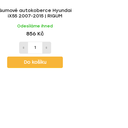
Gumové autokoberce Hyundai
iX55 2007-2015 | RIGUM
Odesíláme ihned
856 Kč
Do košíku
O
v
l
á
d
a
c