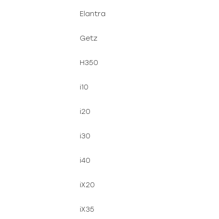
Elantra
Getz
H350
i10
i20
i30
i40
iX20
iX35