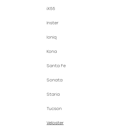
iX55
Inster
Ioniq
Kona
Santa Fe
Sonata
Staria
Tucson
Veloster