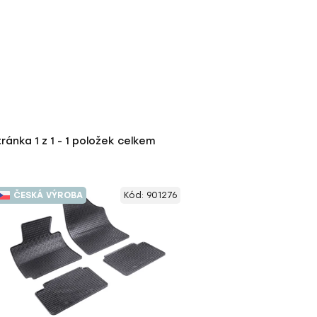
tránka
1
z
1
-
1
položek celkem
ČESKÁ VÝROBA
Kód:
901276