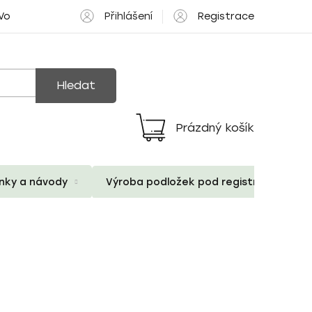
Přihlášení
Registrace
 Volné pozice
Hledat
Prázdný košík
Nákupní
košík
ánky a návody
Výroba podložek pod registrační znač