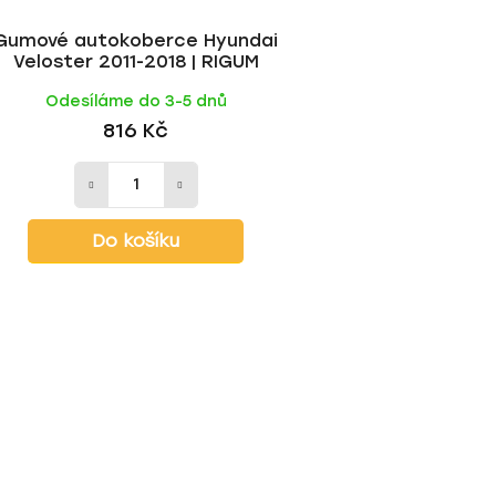
Gumové autokoberce Hyundai
Veloster 2011-2018 | RIGUM
Odesíláme do 3-5 dnů
816 Kč
Do košíku
O
v
l
á
d
a
c