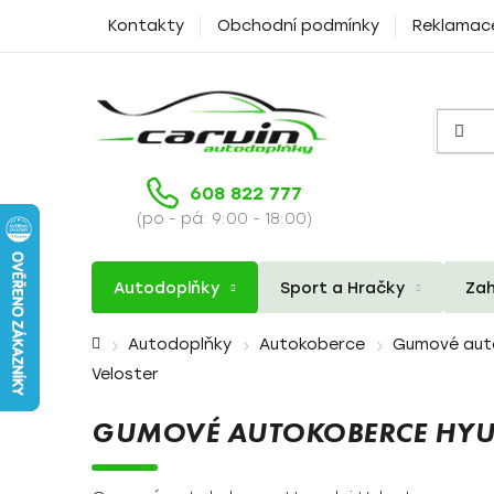
Přejít
Kontakty
Obchodní podmínky
Reklamac
na
obsah
608 822 777
(po - pá: 9:00 - 18:00)
Autodoplňky
Sport a Hračky
Zah
Domů
Autodoplňky
Autokoberce
Gumové aut
Veloster
GUMOVÉ AUTOKOBERCE HYU