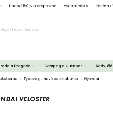
e
Dodací lhůty a přepravné
Výdejní místa
Kariéra /
rada a Drogerie
Camping a Outdoor
Rady, čl
okoberce
Typové gumové autokoberce
Hyundai
NDAI VELOSTER