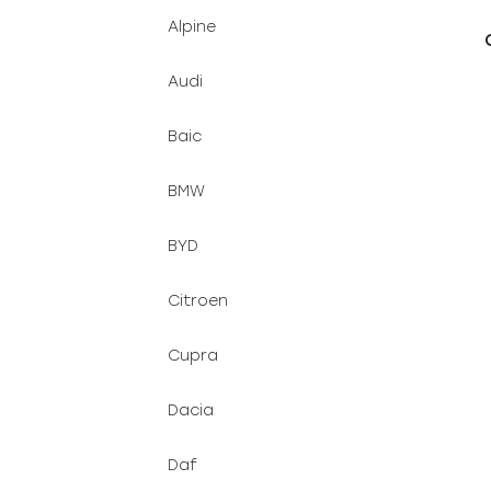
d
n
Alpine
u
e
k
l
Audi
t
ů
Baic
BMW
BYD
Citroen
Cupra
Dacia
Daf