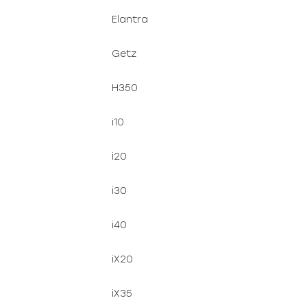
Elantra
Getz
H350
i10
i20
i30
i40
iX20
iX35