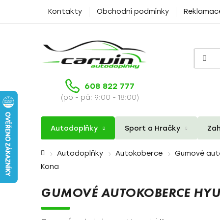
Přejít
Kontakty
Obchodní podmínky
Reklamac
na
obsah
608 822 777
(po - pá: 9:00 - 18:00)
Autodoplňky
Sport a Hračky
Zah
Domů
Autodoplňky
Autokoberce
Gumové aut
Kona
GUMOVÉ AUTOKOBERCE HY