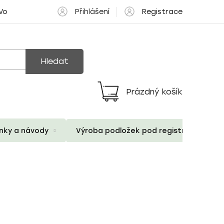
Přihlášení
Registrace
 Volné pozice
Hledat
Prázdný košík
Nákupní
košík
ánky a návody
Výroba podložek pod registrační znač