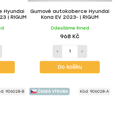
k
e Hyundai
Gumové autokoberce Hyundai
t
23 | RIGUM
Kona EV 2023- | RIGUM
ů
ed
Odesíláme ihned
968 Kč
Do košíku
ód:
906028-B
ČESKÁ VÝROBA
Kód:
906028-A