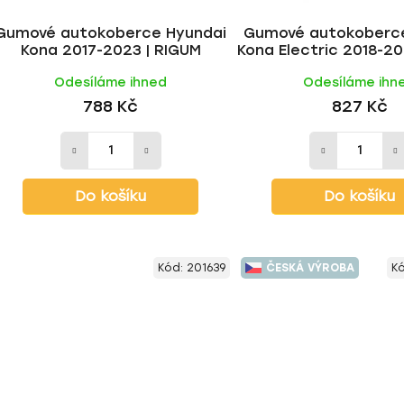
Gumové autokoberce Hyundai
Gumové autokoberc
Kona 2017-2023 | RIGUM
Kona Electric 2018-20
Odesíláme ihned
Odesíláme ihn
788 Kč
827 Kč
Do košíku
Do košíku
Kód:
201639
ČESKÁ VÝROBA
K