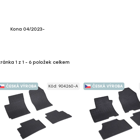
Kona 04/2023-
tránka
1
z
1
-
6
položek celkem
ČESKÁ VÝROBA
Kód:
904260-A
ČESKÁ VÝROBA