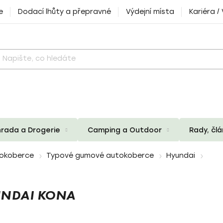
e
Dodací lhůty a přepravné
Výdejní místa
Kariéra /
rada a Drogerie
Camping a Outdoor
Rady, čl
okoberce
Typové gumové autokoberce
Hyundai
UNDAI KONA