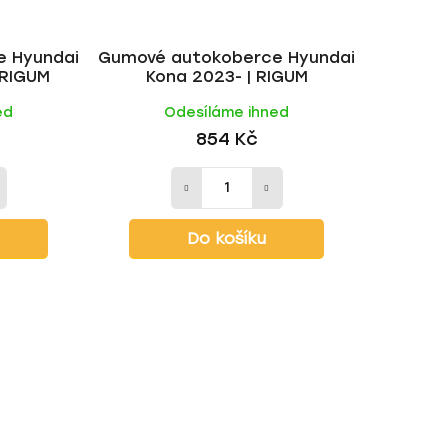
e Hyundai
Gumové autokoberce Hyundai
 RIGUM
Kona 2023- | RIGUM
ed
Odesíláme ihned
854 Kč
Do košíku