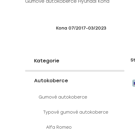
Gumové autokoberce Hyundai Kona
Kona 07/2017-03/2023
P
K
Přeskočit
S
a
o
kategorie
t
s
e
V
t
g
Autokoberce
ý
r
o
p
a
r
Gumové autokoberce
i
i
n
e
s
n
Typové gumové autokoberce
p
í
r
p
Alfa Romeo
o
a