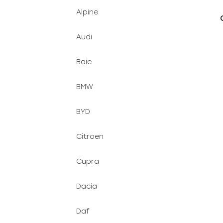
d
n
Alpine
u
e
k
l
Audi
t
ů
Baic
BMW
BYD
Citroen
Cupra
Dacia
Daf