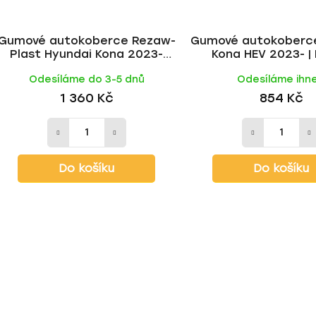
Gumové autokoberce Rezaw-
Gumové autokoberc
Plast Hyundai Kona 2023-
Kona HEV 2023- |
(electric)
Odesíláme do 3-5 dnů
Odesíláme ihn
1 360 Kč
854 Kč
Do košíku
Do košíku
O
v
l
á
d
a