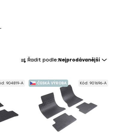
-
Ř
Řadit podle:
Nejprodávanější
a
z
e
ód:
904819-A
ČESKÁ VÝROBA
Kód:
901696-A
n
í
p
r
o
d
u