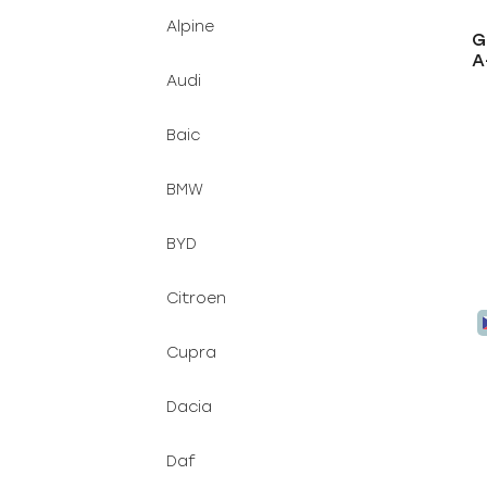
d
n
Alpine
G
u
e
A
k
l
Audi
t
ů
Baic
BMW
BYD
Citroen
Cupra
Dacia
Daf