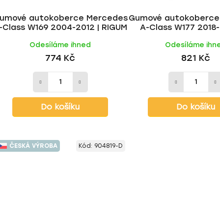
umové autokoberce Mercedes
Gumové autokoberce
-Class W169 2004-2012 | RIGUM
A-Class W177 2018-
Odesíláme ihned
Odesíláme ihn
774 Kč
821 Kč
Do košíku
Do košíku
ČESKÁ VÝROBA
Kód:
904819-D