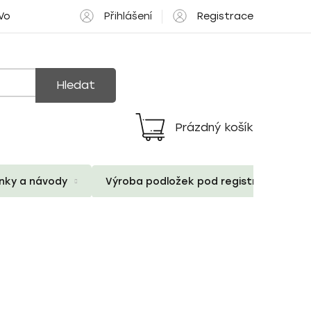
Přihlášení
Registrace
 Volné pozice
Hledat
Prázdný košík
Nákupní
košík
ánky a návody
Výroba podložek pod registrační znač