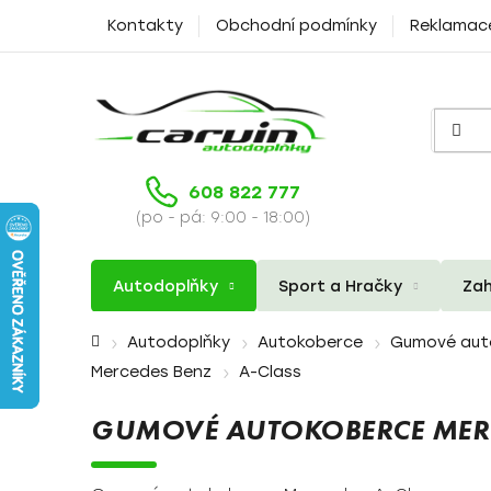
Přejít
Kontakty
Obchodní podmínky
Reklamac
na
obsah
608 822 777
(po - pá: 9:00 - 18:00)
Autodoplňky
Sport a Hračky
Zah
Domů
Autodoplňky
Autokoberce
Gumové aut
Mercedes Benz
A-Class
GUMOVÉ AUTOKOBERCE MERC