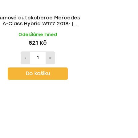
umové autokoberce Mercedes
A-Class Hybrid W177 2018- |
RIGUM
Odesíláme ihned
821 Kč
Do košíku
O
v
l
á
d
a