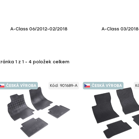
A-Class 06/2012-02/2018
A-Class 03/2018
tránka
1
z
1
-
4
položek celkem
ČESKÁ VÝROBA
Kód:
901689-A
ČESKÁ VÝROBA
K