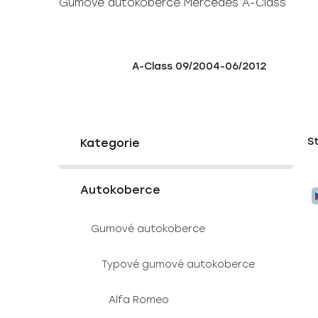
Gumové autokoberce Mercedes A-Class
A-Class 09/2004-06/2012
P
K
Přeskočit
S
a
o
kategorie
t
s
e
V
t
g
Autokoberce
ý
r
o
p
a
r
Gumové autokoberce
i
i
n
e
s
n
Typové gumové autokoberce
p
í
r
p
Alfa Romeo
o
a