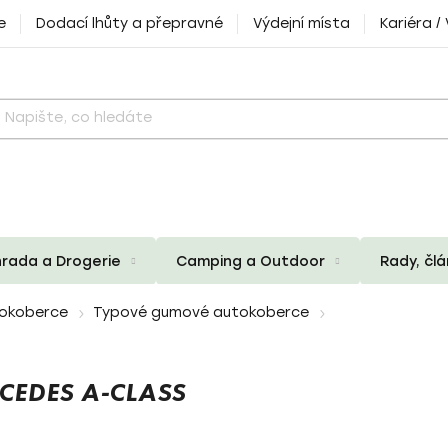
e
Dodací lhůty a přepravné
Výdejní místa
Kariéra /
rada a Drogerie
Camping a Outdoor
Rady, čl
okoberce
Typové gumové autokoberce
EDES A-CLASS