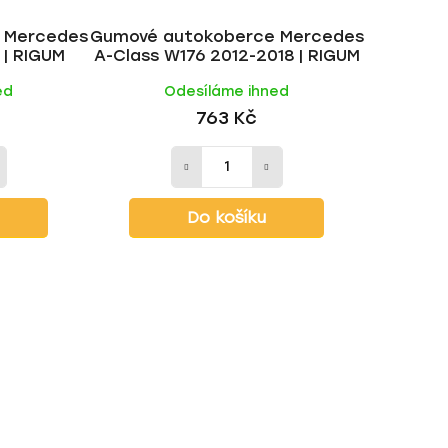
k
 Mercedes
Gumové autokoberce Mercedes
t
 | RIGUM
A-Class W176 2012-2018 | RIGUM
ů
ed
Odesíláme ihned
763 Kč
Do košíku