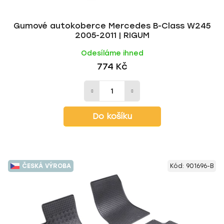
t
ů
Gumové autokoberce Mercedes B-Class W245
2005-2011 | RIGUM
Odesíláme ihned
774 Kč
Do košíku
ČESKÁ VÝROBA
Kód:
901696-B