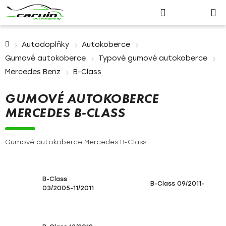
Nákupn
Přejít
Hledat
Přihlášení
na
košík
obsah
Domů
Autodoplňky
Autokoberce
Gumové autokoberce
Typové gumové autokoberce
Mercedes Benz
B-Class
GUMOVÉ AUTOKOBERCE
MERCEDES B-CLASS
Gumové autokoberce Mercedes B-Class
B-Class
B-Class 09/2011-
03/2005-11/2011