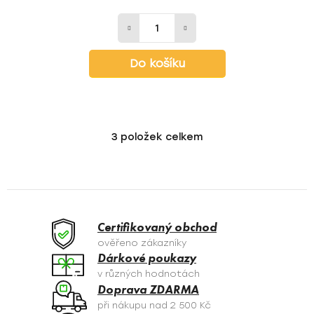
Do košíku
3
položek celkem
O
v
l
á
d
a
Certifikovaný obchod
c
ověřeno zákazníky
í
Dárkové poukazy
p
v různých hodnotách
r
Doprava ZDARMA
v
při nákupu nad 2 500 Kč
k